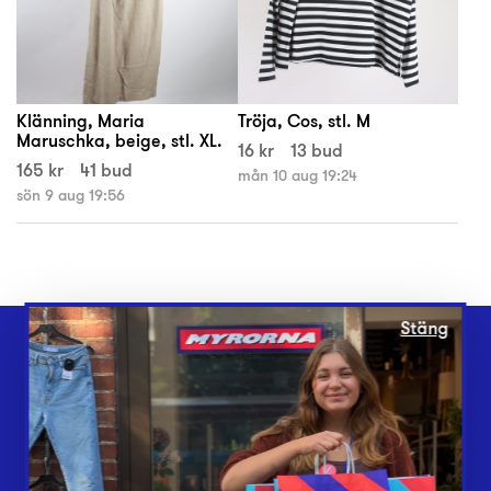
Klänning, Maria
Tröja, Cos, stl. M
Maruschka, beige, stl. XL.
16 kr
13 bud
165 kr
41 bud
mån 10 aug 19:24
sön 9 aug 19:56
Stäng
Webbshop
Butiker
Lämna in
Vårt överskott