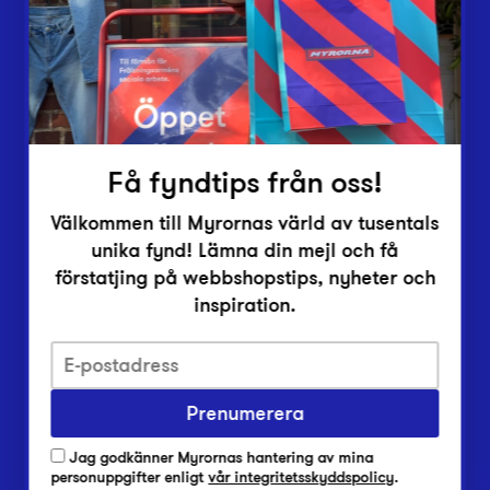
Inlämningsplatser
Om Myrorna
Lediga jobb
Pressrum
Kontakt
Få fyndtips från oss!
Välkommen till Myrornas värld av tusentals
unika fynd! Lämna din mejl och få
förstatjing på webbshopstips, nyheter och
inspiration.
Integritetsskyddspolicy
Prenumerera
Har du frågor om onlineköp, leverans eller retur?
Vanliga frågor om vår webbshop
Jag godkänner Myrornas hantering av mina
Har du frågor om vår verksamhet?
personuppgifter enligt
vår integritetsskyddspolicy
.
Vanliga frågor om Myrorna