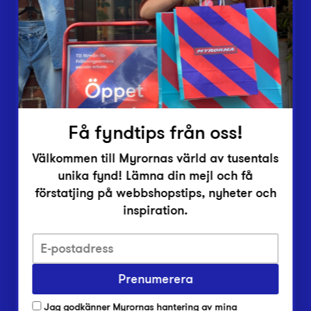
Vårt överskott
Inlämningsplatser
Om Myrorna
Lediga jobb
Pressrum
Kontakt
Få fyndtips från oss!
Välkommen till Myrornas värld av tusentals
unika fynd! Lämna din mejl och få
förstatjing på webbshopstips, nyheter och
inspiration.
Integritetsskyddspolicy
Prenumerera
Har du frågor om onlineköp, leverans eller retur?
Vanliga frågor om vår webbshop
Jag godkänner Myrornas hantering av mina
Har du frågor om vår verksamhet?