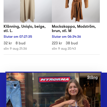
Klänning, Uniqlo, beige,
Mockakappa, Modström,
stl. L.
brun, stl. M
Slutar om
07
:
27
:
35
Slutar om
06
:
34
:
36
32 kr
8 bud
223 kr
38 bud
sön 9 aug 21:36
sön 9 aug 20:43
Stäng
Webbshop
Butiker
Lämna in