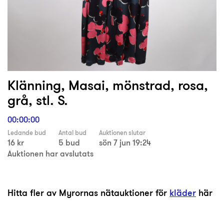
Klänning, Masai, mönstrad, rosa,
grå, stl. S.
00:00:00
Ledande bud
Antal bud
Auktionen slutar
16 kr
5 bud
sön 7 jun 19:24
Auktionen har avslutats
Hitta fler av Myrornas nätauktioner för
kläder
här