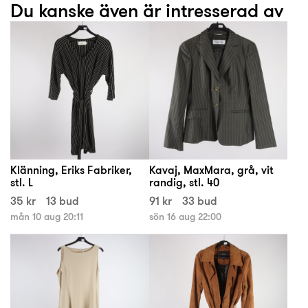
Du kanske även är intresserad av
Klänning, Eriks Fabriker,
Kavaj, MaxMara, grå, vit
stl. L
randig, stl. 40
35 kr
13 bud
91 kr
33 bud
mån 10 aug 20:11
sön 16 aug 22:00