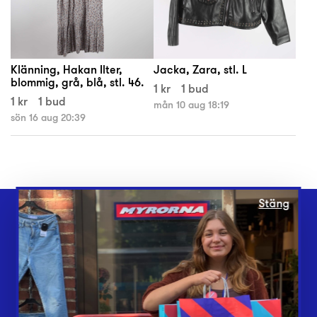
Klänning, Hakan Ilter,
Jacka, Zara, stl. L
blommig, grå, blå, stl. 46.
1 kr
1 bud
1 kr
1 bud
mån 10 aug 18:19
sön 16 aug 20:39
Stäng
Webbshop
Butiker
Lämna in
Vårt överskott