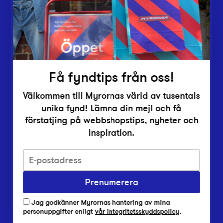
Inlämningsplatser
Om Myrorna
Lediga jobb
Pressrum
Kontakt
Få fyndtips från oss!
Välkommen till Myrornas värld av tusentals
unika fynd! Lämna din mejl och få
förstatjing på webbshopstips, nyheter och
inspiration.
Integritetsskyddspolicy
Prenumerera
Har du frågor om onlineköp, leverans eller retur?
Vanliga frågor om vår webbshop
Jag godkänner Myrornas hantering av mina
Har du frågor om vår verksamhet?
personuppgifter enligt
vår integritetsskyddspolicy
.
Vanliga frågor om Myrorna