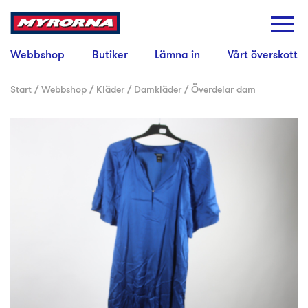
Webbshop
Butiker
Lämna in
Vårt överskott
Start
/
Webbshop
/
Kläder
/
Damkläder
/
Överdelar dam