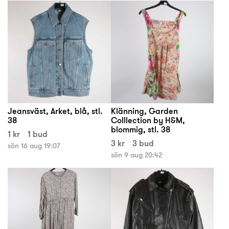
Jeansväst, Arket, blå, stl.
Klänning, Garden
38
Colllection by H&M,
blommig, stl. 38
1 kr
1 bud
3 kr
3 bud
sön 16 aug 19:07
sön 9 aug 20:42