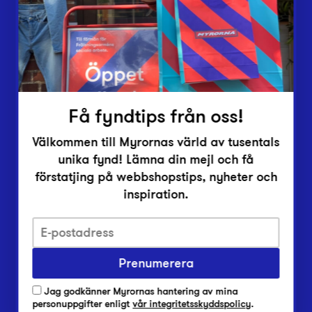
Inlämningsplatser
Om Myrorna
Lediga jobb
Pressrum
Kontakt
Få fyndtips från oss!
Välkommen till Myrornas värld av tusentals
unika fynd! Lämna din mejl och få
förstatjing på webbshopstips, nyheter och
inspiration.
Integritetsskyddspolicy
Prenumerera
Har du frågor om onlineköp, leverans eller retur?
Vanliga frågor om vår webbshop
Jag godkänner Myrornas hantering av mina
Har du frågor om vår verksamhet?
personuppgifter enligt
vår integritetsskyddspolicy
.
Vanliga frågor om Myrorna