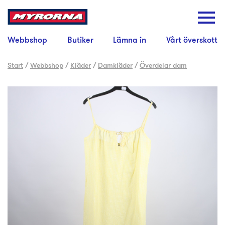
Webbshop
Butiker
Lämna in
Vårt överskott
Start
/
Webbshop
/
Kläder
/
Damkläder
/
Överdelar dam