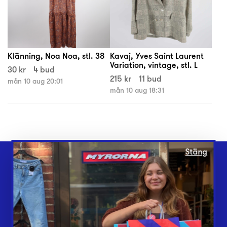
Klänning, Noa Noa, stl. 38
Kavaj, Yves Saint Laurent
Variation, vintage, stl. L
30 kr
4 bud
215 kr
11 bud
mån 10 aug 20:01
mån 10 aug 18:31
Stäng
Webbshop
Butiker
Lämna in
Vårt överskott