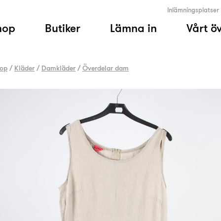
Inlämningsplatser
hop
Butiker
Lämna in
Vårt ö
op
/
Kläder
/
Damkläder
/
Överdelar dam