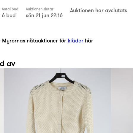
Antal bud
Auktionen slutar
Auktionen har avslutats
6 bud
sön 21 jun 22:16
av Myrornas nätauktioner för
kläder
här
ad av