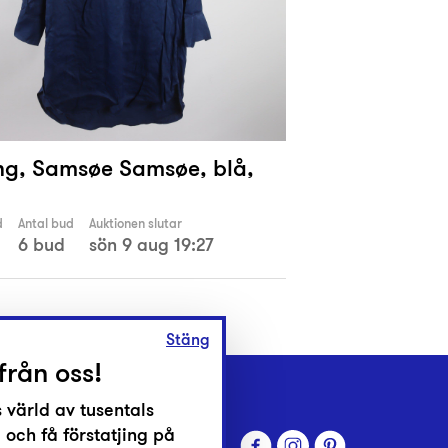
ng, Samsøe Samsøe, blå,
d
Antal bud
Auktionen slutar
6 bud
sön 9 aug 19:27
Stäng
från oss!
 värld av tusentals
 och få förstatjing på