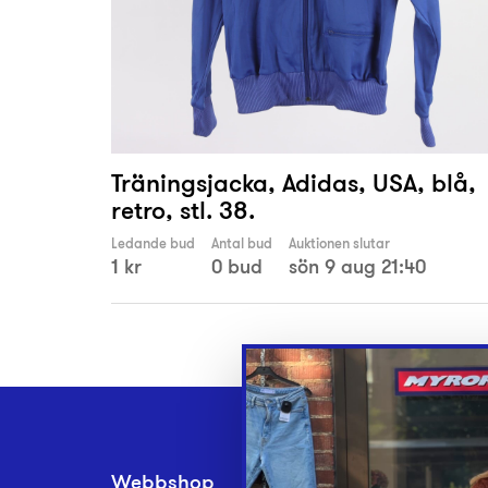
Träningsjacka, Adidas, USA, blå,
retro, stl. 38.
Ledande bud
Antal bud
Auktionen slutar
1 kr
0 bud
sön 9 aug 21:40
Webbshop
Inlämningsplatse