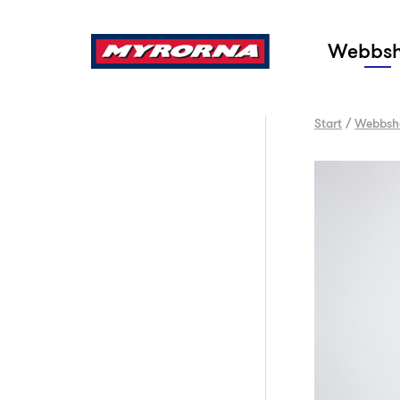
Sök
Webbs
Start
/
Webbsh