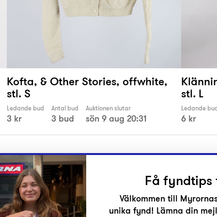
Kofta, & Other Stories, offwhite,
Klänni
stl. S
stl. L
Ledande bud
Antal bud
Auktionen slutar
Ledande bu
3 kr
3 bud
sön 9 aug 20:31
6 kr
Få fyndtips 
Välkommen till Myrornas
unika fynd! Lämna din mejl
r