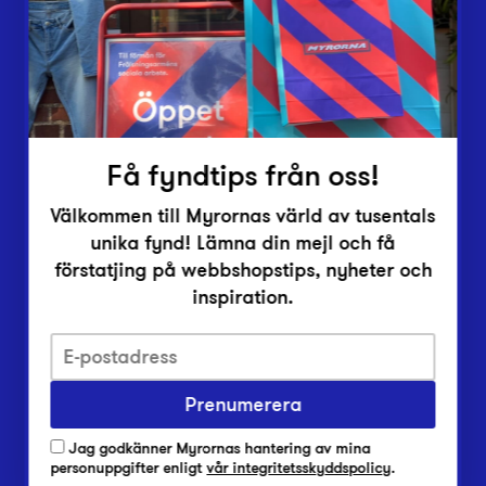
Inlämningsplatser
Om Myrorna
Lediga jobb
Pressrum
Kontakt
Få fyndtips från oss!
Välkommen till Myrornas värld av tusentals
unika fynd! Lämna din mejl och få
förstatjing på webbshopstips, nyheter och
inspiration.
Integritetsskyddspolicy
Prenumerera
Har du frågor om onlineköp, leverans eller retur?
Vanliga frågor om vår webbshop
Jag godkänner Myrornas hantering av mina
Har du frågor om vår verksamhet?
personuppgifter enligt
vår integritetsskyddspolicy
.
Vanliga frågor om Myrorna