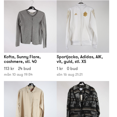
Kofta, Sunny Flare,
Sportjacka, Adidas, AIK,
cashmere, stl. 40
vit, guld, stl. XS
113 kr
24 bud
1 kr
0 bud
mån 10 aug 19:54
sön 16 aug 21:21