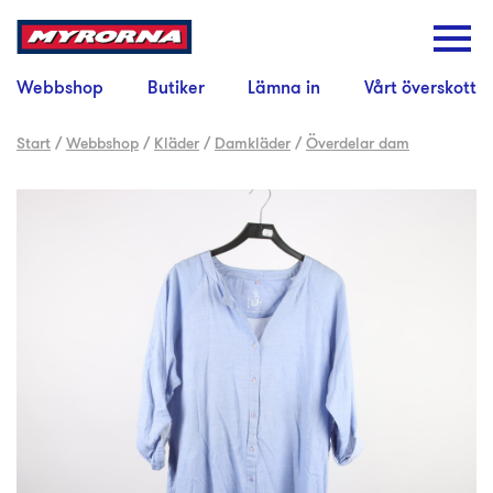
Webbshop
Butiker
Lämna in
Vårt överskott
Start
/
Webbshop
/
Kläder
/
Damkläder
/
Överdelar dam