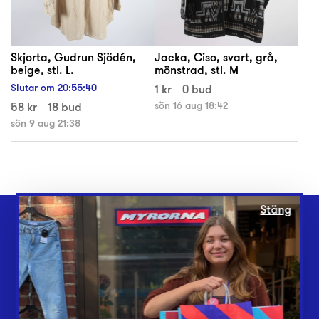
Skjorta, Gudrun Sjödén,
Jacka, Ciso, svart, grå,
beige, stl. L.
mönstrad, stl. M
Slutar om
20
:
55
:
40
1 kr
0 bud
58 kr
18 bud
sön 16 aug 18:42
sön 9 aug 21:38
Stäng
Webbshop
Butiker
Lämna in
Vårt överskott