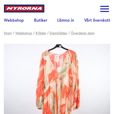
Webbshop
Butiker
Lämna in
Vårt överskott
Start
/
Webbshop
/
Kläder
/
Damkläder
/
Överdelar dam