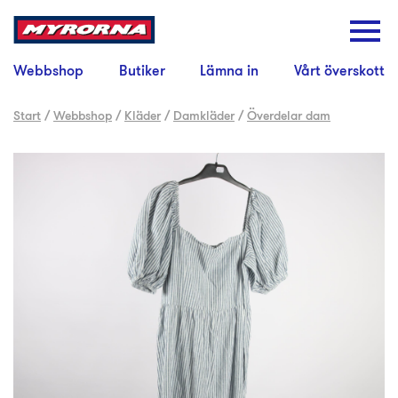
Webbshop
Butiker
Lämna in
Vårt överskott
Start
/
Webbshop
/
Kläder
/
Damkläder
/
Överdelar dam