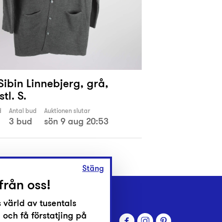
Sibin Linnebjerg, grå,
stl. S.
d
Antal bud
Auktionen slutar
3 bud
sön 9 aug 20:53
Stäng
från oss!
 värld av tusentals
 och få förstatjing på