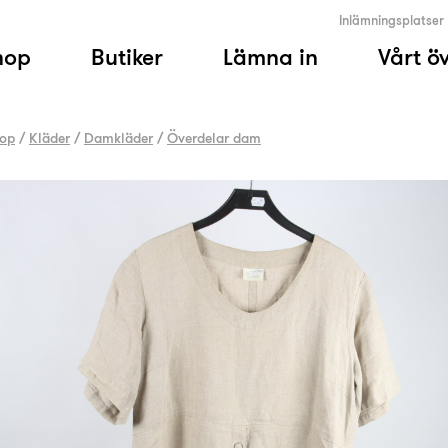
Inlämningsplatser
hop
Butiker
Lämna in
Vårt ö
op
/
Kläder
/
Damkläder
/
Överdelar dam