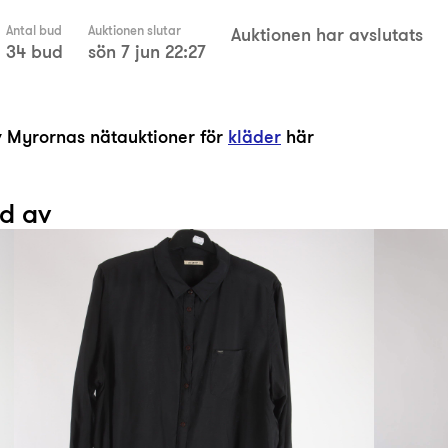
Antal bud
Auktionen slutar
Auktionen har avslutats
34 bud
sön 7 jun 22:27
av Myrornas nätauktioner för
kläder
här
ad av