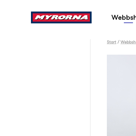
Sök
Webbs
Start
/
Webbsh