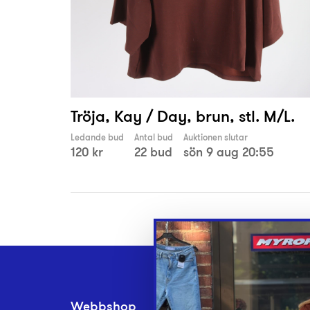
Tröja, Kay / Day, brun, stl. M/L.
Ledande bud
Antal bud
Auktionen slutar
120 kr
22 bud
sön 9 aug 20:55
Webbshop
Inlämningsplatse