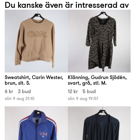
Du kanske även är intresserad av
Sweatshirt, Carin Wester,
Klänning, Gudrun Sjödén,
brun, slt. S.
svart, grå, stl. M.
6 kr
3 bud
12 kr
5 bud
sön 9 aug 21:10
sön 9 aug 19:57