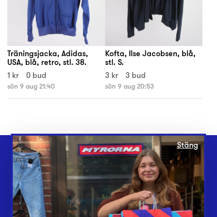
Träningsjacka, Adidas,
Kofta, Ilse Jacobsen, blå,
USA, blå, retro, stl. 38.
stl. S.
1 kr
0 bud
3 kr
3 bud
sön 9 aug 21:40
sön 9 aug 20:53
Stäng
Webbshop
Butiker
Lämna in
Vårt överskott