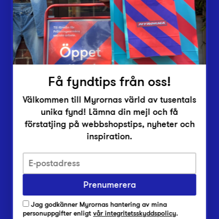
Inlämningsplatser
Om Myrorna
Lediga jobb
Pressrum
Kontakt
Få fyndtips från oss!
Välkommen till Myrornas värld av tusentals
unika fynd! Lämna din mejl och få
förstatjing på webbshopstips, nyheter och
inspiration.
Integritetsskyddspolicy
Prenumerera
Har du frågor om onlineköp, leverans eller retur?
Vanliga frågor om vår webbshop
Jag godkänner Myrornas hantering av mina
Har du frågor om vår verksamhet?
personuppgifter enligt
vår integritetsskyddspolicy
.
Vanliga frågor om Myrorna