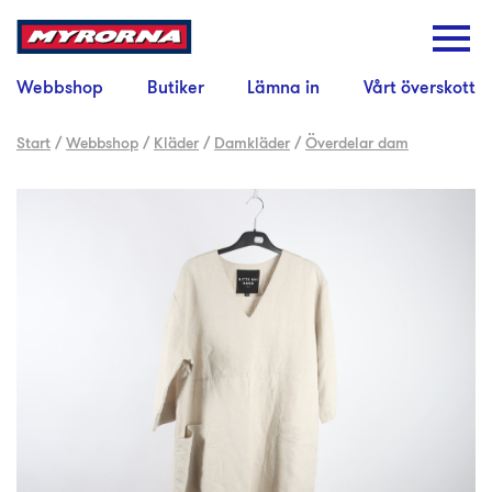
Webbshop
Butiker
Lämna in
Vårt överskott
Start
/
Webbshop
/
Kläder
/
Damkläder
/
Överdelar dam