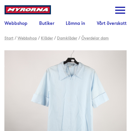
Webbshop
Butiker
Lämna in
Vårt överskott
Start
/
Webbshop
/
Kläder
/
Damkläder
/
Överdelar dam