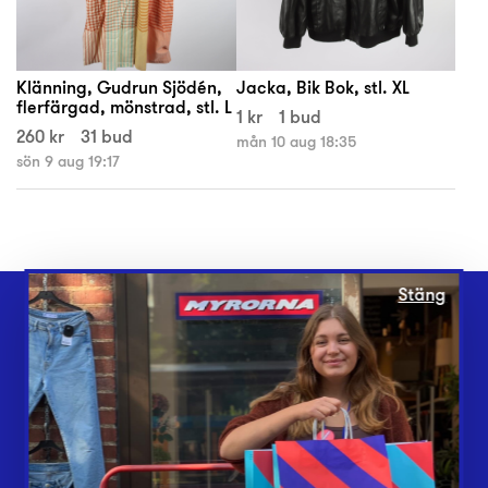
Klänning, Gudrun Sjödén,
Jacka, Bik Bok, stl. XL
flerfärgad, mönstrad, stl. L
1 kr
1 bud
260 kr
31 bud
mån 10 aug 18:35
sön 9 aug 19:17
Stäng
Webbshop
Butiker
Lämna in
Vårt överskott