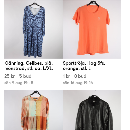
Klänning, Cellbes, blå,
Sporttröja, Haglöfs,
mönstrad, stl. ca. L/XL.
orange, stl. L
25 kr
5 bud
1 kr
0 bud
sön 9 aug 19:45
sön 16 aug 19:26