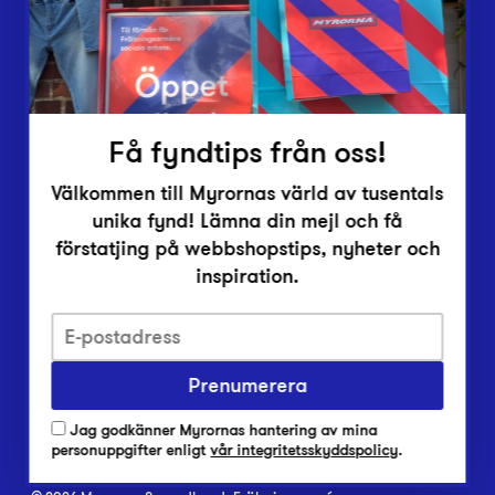
Inlämningsplatser
Om Myrorna
Lediga jobb
Pressrum
Kontakt
Få fyndtips från oss!
Välkommen till Myrornas värld av tusentals
unika fynd! Lämna din mejl och få
förstatjing på webbshopstips, nyheter och
inspiration.
Integritetsskyddspolicy
Prenumerera
Har du frågor om onlineköp, leverans eller retur?
Vanliga frågor om vår webbshop
Jag godkänner Myrornas hantering av mina
Har du frågor om vår verksamhet?
personuppgifter enligt
vår integritetsskyddspolicy
.
Vanliga frågor om Myrorna