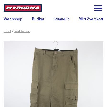
Webbshop
Butiker
Lämna in
Vårt överskott
Start
/
Webbshop