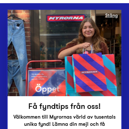
Stäng
Webbshop
Butiker
Lämna in
Vårt överskott
Inlämningsplatser
Om Myrorna
Lediga jobb
Pressrum
Kontakt
Få fyndtips från oss!
Välkommen till Myrornas värld av tusentals
unika fynd! Lämna din mejl och få