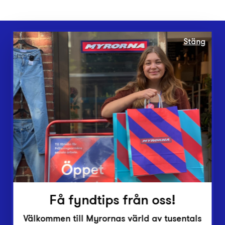
Stäng
Webbshop
Butiker
Lämna in
Vårt överskott
Inlämningsplatser
Om Myrorna
Lediga jobb
Pressrum
Kontakt
Få fyndtips från oss!
Välkommen till Myrornas värld av tusentals