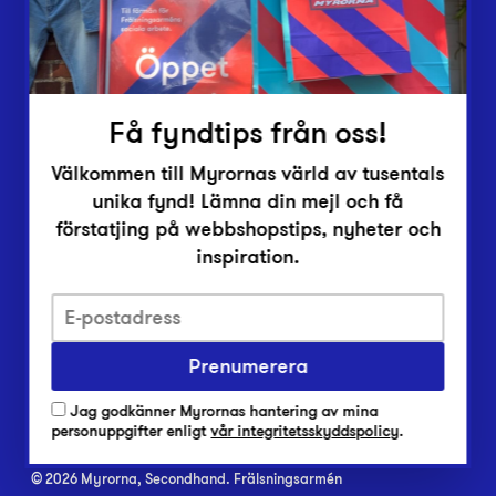
Inlämningsplatser
Om Myrorna
Lediga jobb
Pressrum
Kontakt
Få fyndtips från oss!
Välkommen till Myrornas värld av tusentals
unika fynd! Lämna din mejl och få
förstatjing på webbshopstips, nyheter och
inspiration.
Integritetsskyddspolicy
Har du frågor om onlineköp, leverans eller retur?
Prenumerera
Vanliga frågor om vår webbshop
Jag godkänner Myrornas hantering av mina
Har du frågor om vår verksamhet?
personuppgifter enligt
vår integritetsskyddspolicy
.
Vanliga frågor om Myrorna
© 2026 Myrorna, Secondhand. Frälsningsarmén