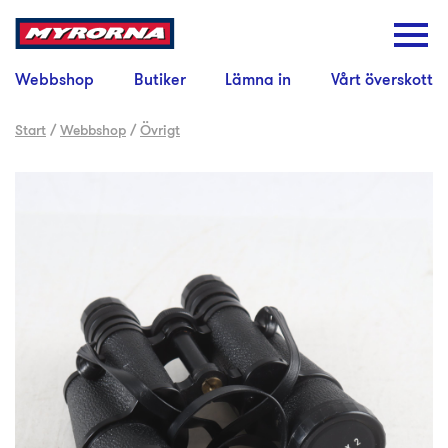
Webbshop
Butiker
Lämna in
Vårt överskott
Start
/
Webbshop
/
Övrigt