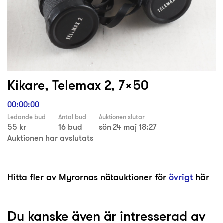
Kikare, Telemax 2, 7×50
00:00:00
Ledande bud
Antal bud
Auktionen slutar
55 kr
16 bud
sön 24 maj 18:27
Auktionen har avslutats
Hitta fler av Myrornas nätauktioner för
övrigt
här
Du kanske även är intresserad av