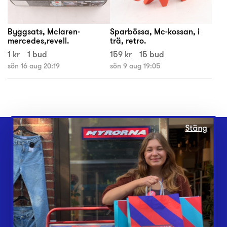
Byggsats, Mclaren-
Sparbössa, Mc-kossan, i
mercedes,revell.
trä, retro.
1 kr
1 bud
159 kr
15 bud
sön 16 aug 20:19
sön 9 aug 19:05
Stäng
Webbshop
Butiker
Lämna in
Vårt överskott