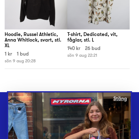
Hoodie, Russel Athletic,
T-shirt, Dedicated, vit,
Anna Whitlock, svart, stl.
fåglar, stl. L
XL
140 kr
26 bud
1 kr
1 bud
sön 9 aug 22:21
sön 9 aug 20:28
Stäng
Webbshop
Butiker
Lämna in