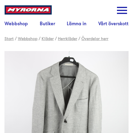
Webbshop
Butiker
Lämna in
Vårt överskott
Start
/
Webbshop
/
Kläder
/
Herrkläder
/
Överdelar herr