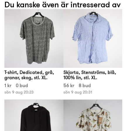
Du kanske även är intresserad av
T-shirt, Dedicated, grå,
Skjorta, Stenströms, blå,
granar, skog, stl. XL.
100% lin, stl. XL.
1 kr
0 bud
56 kr
8 bud
sön 9 aug 20:23
sön 9 aug 20:31