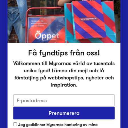
Vårt överskott
Inlämningsplatser
Om Myrorna
Lediga jobb
Pressrum
Kontakt
Få fyndtips från oss!
Välkommen till Myrornas värld av tusentals
unika fynd! Lämna din mejl och få
förstatjing på webbshopstips, nyheter och
inspiration.
Integritetsskyddspolicy
Prenumerera
Har du frågor om onlineköp, leverans eller retur?
Vanliga frågor om vår webbshop
Jag godkänner Myrornas hantering av mina
Har du frågor om vår verksamhet?