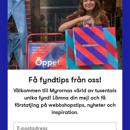
Butiker
Lämna in
Vårt överskott
Inlämningsplatser
Om Myrorna
Lediga jobb
Pressrum
Kontakt
Få fyndtips från oss!
Välkommen till Myrornas värld av tusentals
unika fynd! Lämna din mejl och få
förstatjing på webbshopstips, nyheter och
inspiration.
Integritetsskyddspolicy