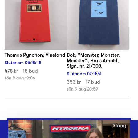
Thomas Pynchon, Vineland
Bok, ”Monster, Monster,
Monster”, Hans Arnold,
Slutar om
05
:
18
:
48
Sign. nr. 21/300.
478 kr
15 bud
Slutar om
07
:
11
:
51
sön 9 aug 19:06
353 kr
17 bud
sön 9 aug 20:59
Stäng
Webbshop