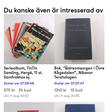
Du kanske även är intresserad av
Seriealbum, TinTin
Bok, ”Äldreomsorgen i Övre
Samling, Hergé, 11 st.
Kågedalen”, Nikanor
Samfraktas ej.
Teratologen.
Slutar om
07
:
09
:
48
Slutar om
07
:
07
:
47
575 kr
24 bud
1240 kr
10 bud
sön 9 aug 20:57
sön 9 aug 20:55