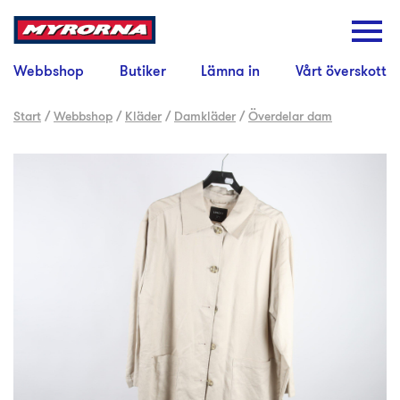
Webbshop
Butiker
Lämna in
Vårt överskott
Start
/
Webbshop
/
Kläder
/
Damkläder
/
Överdelar dam