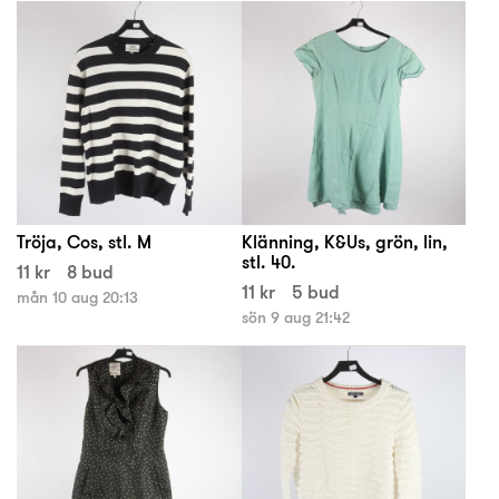
Tröja, Cos, stl. M
Klänning, K&Us, grön, lin,
stl. 40.
11 kr
8 bud
11 kr
5 bud
mån 10 aug 20:13
sön 9 aug 21:42