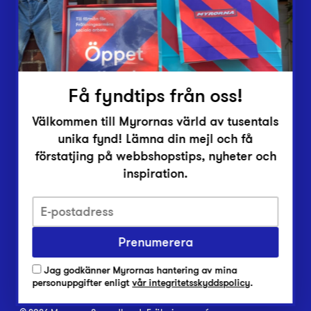
Inlämningsplatser
Om Myrorna
Lediga jobb
Pressrum
Kontakt
Få fyndtips från oss!
Välkommen till Myrornas värld av tusentals
unika fynd! Lämna din mejl och få
förstatjing på webbshopstips, nyheter och
inspiration.
Integritetsskyddspolicy
Prenumerera
Har du frågor om onlineköp, leverans eller retur?
Vanliga frågor om vår webbshop
Jag godkänner Myrornas hantering av mina
Har du frågor om vår verksamhet?
personuppgifter enligt
vår integritetsskyddspolicy
.
Vanliga frågor om Myrorna