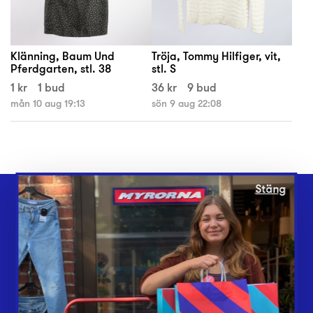
Klänning, Baum Und
Tröja, Tommy Hilfiger, vit,
Pferdgarten, stl. 38
stl. S
1 kr
1 bud
36 kr
9 bud
mån 10 aug 19:13
sön 9 aug 22:08
Stäng
Webbshop
Butiker
Lämna in
Vårt överskott