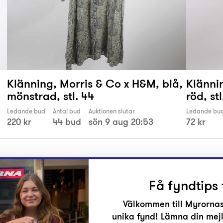
Klänning, Morris & Co x H&M, blå,
Klänni
mönstrad, stl. 44
röd, stl
Ledande bud
Antal bud
Auktionen slutar
Ledande bu
220 kr
44 bud
sön 9 aug 20:53
72 kr
Få fyndtips 
Välkommen till Myrornas
unika fynd! Lämna din mejl
r