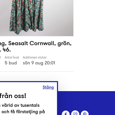
ng, Seasalt Cornwall, grön,
. 46.
d
Antal bud
Auktionen slutar
5 bud
sön 9 aug 20:01
Stäng
från oss!
 värld av tusentals
 och få förstatjing på