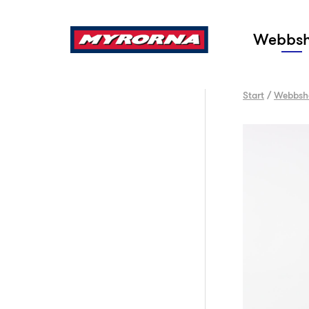
Sök
Webbs
Start
/
Webbsh