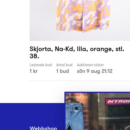
Skjorta, Na-Kd, lila, orange, stl.
38.
Ledande bud
Antal bud
Auktionen slutar
1 kr
1 bud
sön 9 aug 21:12
Webbshop
Inlämningsplatse