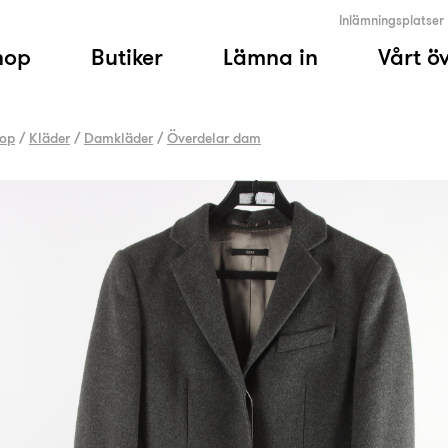
Inlämningsplatser
hop
Butiker
Lämna in
Vårt ö
op
/
Kläder
/
Damkläder
/
Överdelar dam