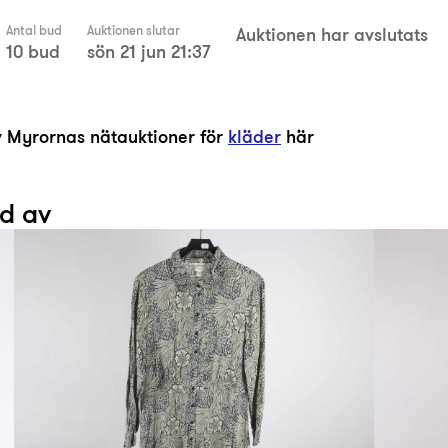
Antal bud
Auktionen slutar
Auktionen har avslutats
10 bud
sön 21 jun 21:37
av Myrornas nätauktioner för
kläder
här
ad av