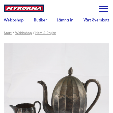
Webbshop
Butiker
Lämna in
Vårt överskott
Start
/
Webbshop
/
Hem & Prylar