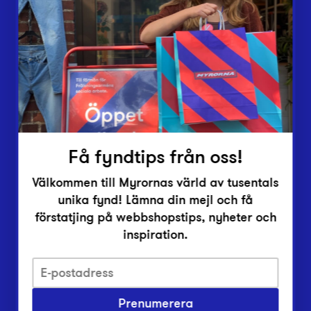
Lämna in
Vårt överskott
Inlämningsplatser
Om Myrorna
Lediga jobb
Pressrum
Kontakt
Få fyndtips från oss!
Välkommen till Myrornas värld av tusentals
unika fynd! Lämna din mejl och få
förstatjing på webbshopstips, nyheter och
inspiration.
Integritetsskyddspolicy
Prenumerera
Har du frågor om onlineköp, leverans eller retur?