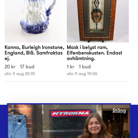
Kanna, Burleigh Ironstone,
Mask i belyst ram,
England, Blå. Samfraktas
Elfenbenskusten. Endast
ej.
avhämtning.
20 kr
17 bud
1 kr
1 bud
sön 9 aug 20:15
sön 9 aug 19:06
Stäng
Webbshop
Butiker