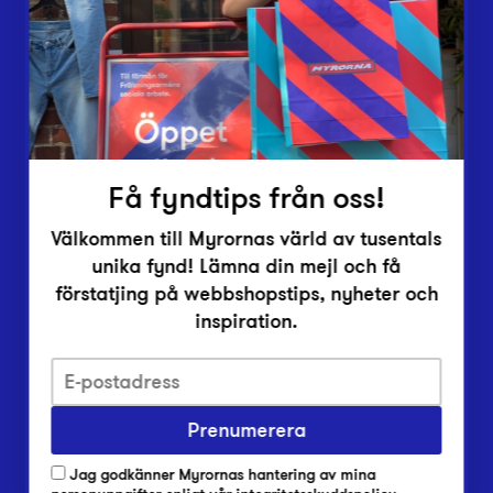
Vårt överskott
Inlämningsplatser
Om Myrorna
Lediga jobb
Pressrum
Kontakt
Få fyndtips från oss!
Välkommen till Myrornas värld av tusentals
unika fynd! Lämna din mejl och få
förstatjing på webbshopstips, nyheter och
inspiration.
Integritetsskyddspolicy
Prenumerera
Har du frågor om onlineköp, leverans eller retur?
Vanliga frågor om vår webbshop
Jag godkänner Myrornas hantering av mina
Har du frågor om vår verksamhet?