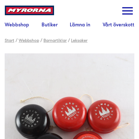
Webbshop
Butiker
Lämna in
Vårt överskott
Start
/
Webbshop
/
Barnartiklar
/
Leksaker