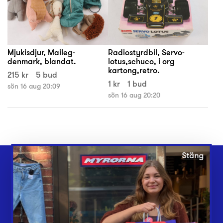
Mjukisdjur, Maileg-
Radiostyrdbil, Servo-
denmark, blandat.
lotus,schuco, i org
kartong,retro.
215 kr
5 bud
1 kr
1 bud
sön 16 aug 20:09
sön 16 aug 20:20
Stäng
Webbshop
Butiker
Lämna in