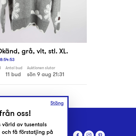
Okänd, grå, vit, stl. XL.
8
:
54
:
52
d
Antal bud
Auktionen slutar
11 bud
sön 9 aug 21:31
Stäng
från oss!
 värld av tusentals
 och få förstatjing på