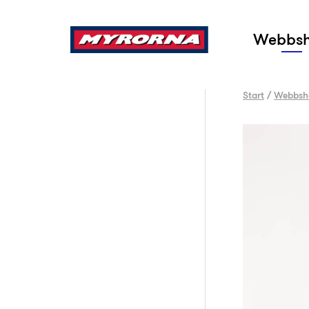
Sök
Webbs
Start
/
Webbsh