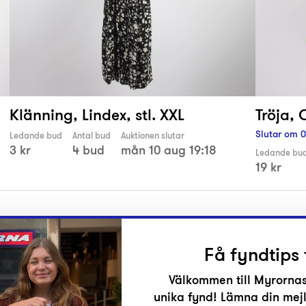
Klänning, Lindex, stl. XXL
Tröja, 
Slutar om
0
Ledande bud
Antal bud
Auktionen slutar
3 kr
4 bud
mån 10 aug 19:18
Ledande bu
19 kr
Få fyndtips 
Välkommen till Myrornas
unika fynd! Lämna din mejl
r