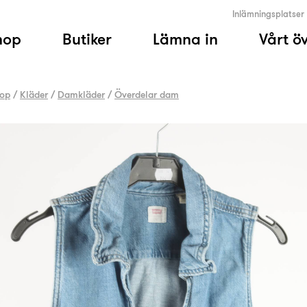
Inlämningsplatser
hop
Butiker
Lämna in
Vårt ö
op
/
Kläder
/
Damkläder
/
Överdelar dam