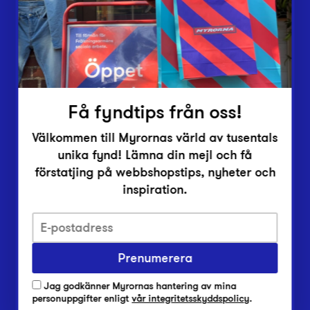
Inlämningsplatser
Om Myrorna
Lediga jobb
Pressrum
Kontakt
Få fyndtips från oss!
Välkommen till Myrornas värld av tusentals
unika fynd! Lämna din mejl och få
förstatjing på webbshopstips, nyheter och
inspiration.
Integritetsskyddspolicy
Prenumerera
Har du frågor om onlineköp, leverans eller retur?
Vanliga frågor om vår webbshop
Jag godkänner Myrornas hantering av mina
Har du frågor om vår verksamhet?
personuppgifter enligt
vår integritetsskyddspolicy
.
Vanliga frågor om Myrorna