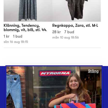
Klänning, Tendency,
Regnkappa, Zara, stl. M-L
blommig, vit, blå, stl. 44.
28 kr
7 bud
1 kr
1 bud
mån 10 aug 18:56
sön 16 aug 18:15
Stäng
Webbshop
Butiker
Lämna in
Vårt överskott