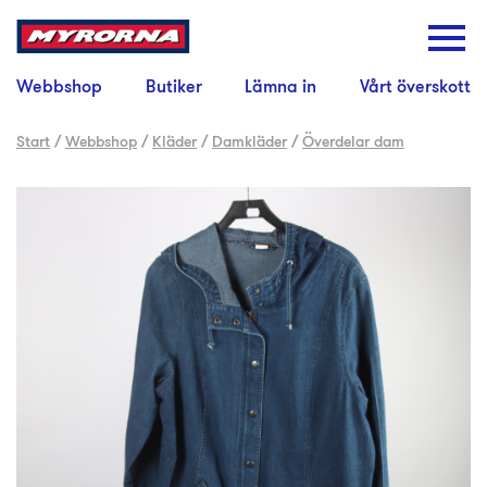
Webbshop
Butiker
Lämna in
Vårt överskott
Start
/
Webbshop
/
Kläder
/
Damkläder
/
Överdelar dam