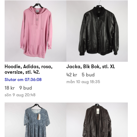
Hoodie, Adidas, rosa,
Jacka, Bik Bok, stl. XL
oversize, stl. 42.
42 kr
5 bud
Slutar om
07
:
36
:
08
mån 10 aug 18:35
18 kr
9 bud
sön 9 aug 20:48