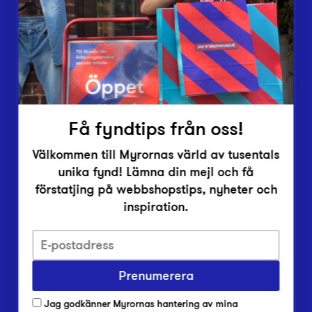
Vårt överskott
Inlämningsplatser
Om Myrorna
Lediga jobb
Pressrum
Kontakt
Få fyndtips från oss!
Välkommen till Myrornas värld av tusentals
unika fynd! Lämna din mejl och få
förstatjing på webbshopstips, nyheter och
inspiration.
Integritetsskyddspolicy
Prenumerera
Har du frågor om onlineköp, leverans eller retur?
Vanliga frågor om vår webbshop
Jag godkänner Myrornas hantering av mina
Har du frågor om vår verksamhet?