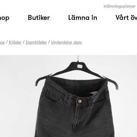
Inlämningsplatser
hop
Butiker
Lämna in
Vårt ö
op
/
Kläder
/
Damkläder
/
Underdelar dam