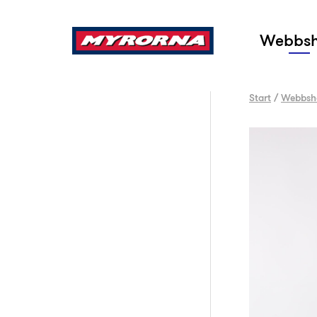
Sök
Webbs
Start
/
Webbsh