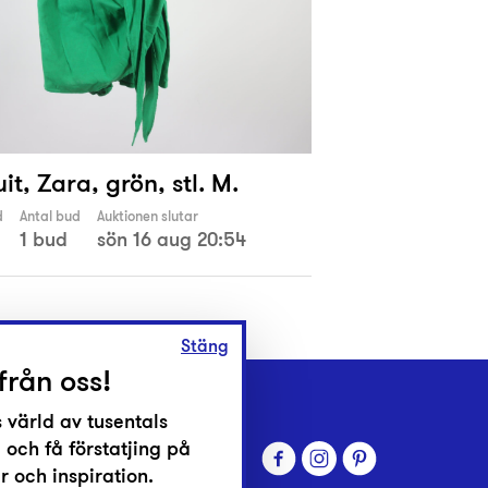
t, Zara, grön, stl. M.
d
Antal bud
Auktionen slutar
1 bud
sön 16 aug 20:54
Stäng
från oss!
 värld av tusentals
 och få förstatjing på
 och inspiration.