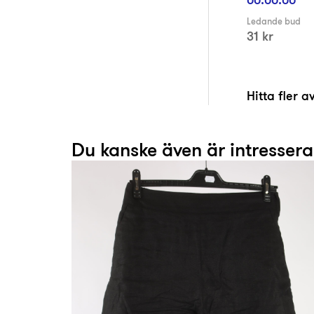
Ledande bud
31 kr
Hitta fler 
Du kanske även är intresser