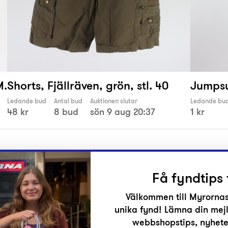
M.
Shorts, Fjällräven, grön, stl. 40
Jumpsui
Ledande bud
Antal bud
Auktionen slutar
Ledande bu
48 kr
8 bud
sön 9 aug 20:37
1 kr
Få fyndtips 
Välkommen till Myrornas
unika fynd! Lämna din mejl
r
webbshopstips, nyheter