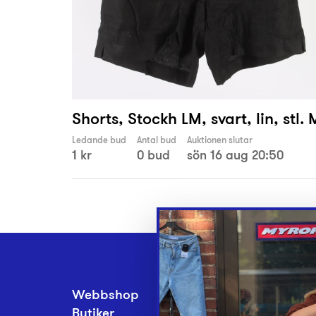
Shorts, Stockh LM, svart, lin, stl. 
Ledande bud
Antal bud
Auktionen slutar
1 kr
0 bud
sön 16 aug 20:50
Webbshop
Inlämningsplatse
Butiker
Om Myrorna