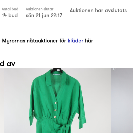
Antal bud
Auktionen slutar
Auktionen har avslutats
14 bud
sön 21 jun 22:17
av Myrornas nätauktioner för
kläder
här
ad av