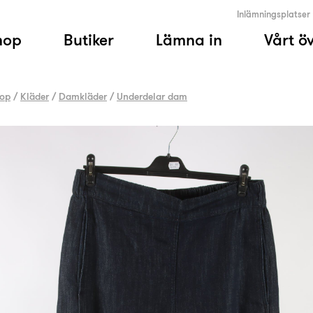
Inlämningsplatser
hop
Butiker
Lämna in
Vårt ö
op
/
Kläder
/
Damkläder
/
Underdelar dam