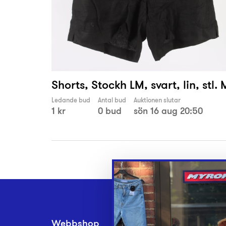
Shorts, Stockh LM, svart, lin, stl. 
Ledande bud
Antal bud
Auktionen slutar
1 kr
0 bud
sön 16 aug 20:50
Webbshop
Inlämningsplatse