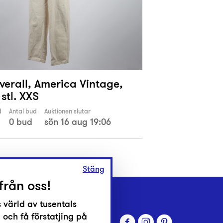
verall, America Vintage,
 stl. XXS
d
Antal bud
Auktionen slutar
0 bud
sön 16 aug 19:06
Stäng
från oss!
 värld av tusentals
 och få förstatjing på