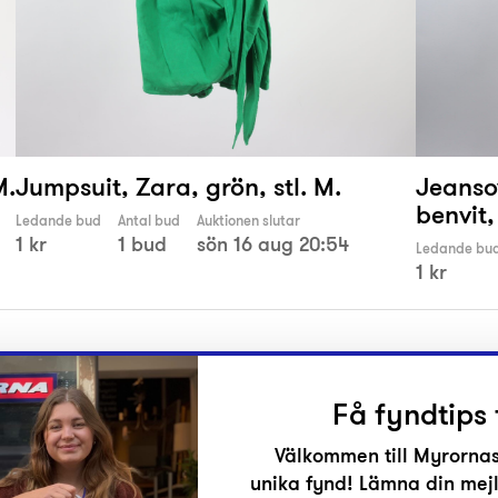
M.
Jumpsuit, Zara, grön, stl. M.
Jeanso
benvit,
Ledande bud
Antal bud
Auktionen slutar
1 kr
1 bud
sön 16 aug 20:54
Ledande bu
1 kr
Få fyndtips 
Välkommen till Myrornas
unika fynd! Lämna din mejl
r