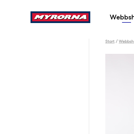
Sök
Webbs
Start
/
Webbsh