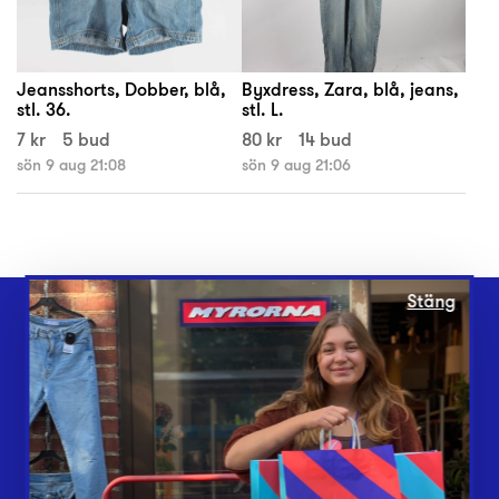
Jeansshorts, Dobber, blå,
Byxdress, Zara, blå, jeans,
stl. 36.
stl. L.
7 kr
5 bud
80 kr
14 bud
sön 9 aug 21:08
sön 9 aug 21:06
Stäng
Webbshop
Butiker
Lämna in
Vårt överskott