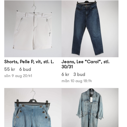
Shorts, Pelle P, vit, stl. L.
Jeans, Lee ”Carol”, stl.
30/31
55 kr
6 bud
6 kr
3 bud
sön 9 aug 20:41
mån 10 aug 18:14