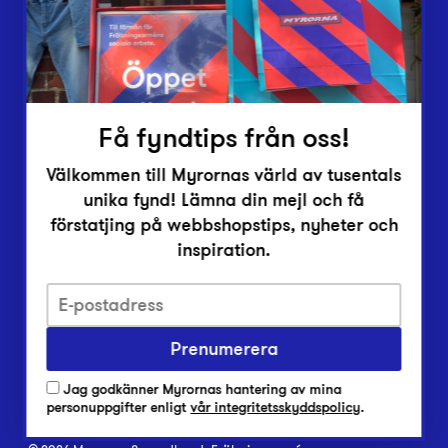
Inlämningsplatser
Om Myrorna
Lediga jobb
Pressrum
Kontakt
Få fyndtips från oss!
Välkommen till Myrornas värld av tusentals
unika fynd! Lämna din mejl och få
förstatjing på webbshopstips, nyheter och
inspiration.
Integritetsskyddspolicy
Prenumerera
Har du frågor om onlineköp, leverans eller retur?
Vanliga frågor om vår webbshop
Jag godkänner Myrornas hantering av mina
Har du frågor om vår verksamhet?
personuppgifter enligt
vår integritetsskyddspolicy
.
Vanliga frågor om Myrorna