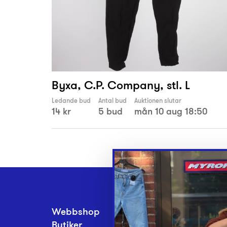
Byxa, C.P. Company, stl. L
Ledande bud
Antal bud
Auktionen slutar
14 kr
5 bud
mån 10 aug 18:50
Webbshop
Inlämningsplatse
Butiker
Om Myrorna