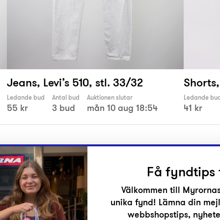
Jeans, Levi’s 510, stl. 33/32
Shorts,
Ledande bud
Antal bud
Auktionen slutar
Ledande bu
55 kr
3 bud
mån 10 aug 18:54
41 kr
Få fyndtips 
Välkommen till Myrornas
unika fynd! Lämna din mejl
r
webbshopstips, nyheter