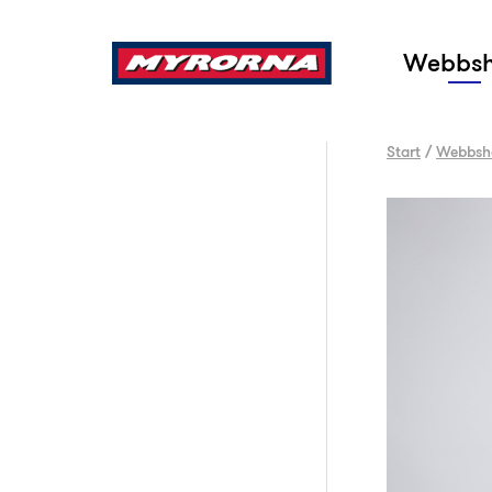
Sök
Webbs
Start
/
Webbsh