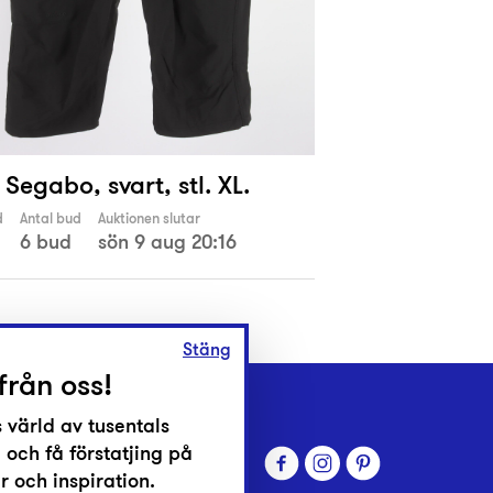
 Segabo, svart, stl. XL.
d
Antal bud
Auktionen slutar
6 bud
sön 9 aug 20:16
Stäng
från oss!
 värld av tusentals
 och få förstatjing på
 och inspiration.