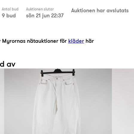
Antal bud
Auktionen slutar
Auktionen har avslutats
9 bud
sön 21 jun 22:37
av Myrornas nätauktioner för
kläder
här
ad av