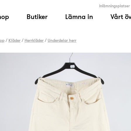
Inlämningsplatser
hop
Butiker
Lämna in
Vårt ö
op
/
Kläder
/
Herrkläder
/
Underdelar herr