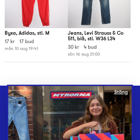
Byxa, Adidas, stl. M
Jeans, Levi Strauss & Co
511, blå, stl. W36 L34
17 kr
17 bud
30 kr
4 bud
mån 10 aug 19:41
sön 16 aug 21:00
Stäng
Webbshop
Butiker
Lämna in
Vårt överskott