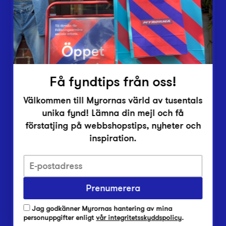
Inlämningsplatser
Om Myrorna
Lediga jobb
Pressrum
Kontakt
Få fyndtips från oss!
Välkommen till Myrornas värld av tusentals
unika fynd! Lämna din mejl och få
förstatjing på webbshopstips, nyheter och
inspiration.
Integritetsskyddspolicy
Prenumerera
Har du frågor om onlineköp, leverans eller retur?
Vanliga frågor om vår webbshop
Jag godkänner Myrornas hantering av mina
Har du frågor om vår verksamhet?
personuppgifter enligt
vår integritetsskyddspolicy
.
Vanliga frågor om Myrorna