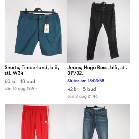
Shorts, Timberland, blå,
Jeans, Hugo Boss, blå, stl.
stl. W34
31″/32.
60 kr
10 bud
Slutar om
13
:
03
:
57
sön 16 aug 19:44
42 kr
5 bud
sön 9 aug 21:46