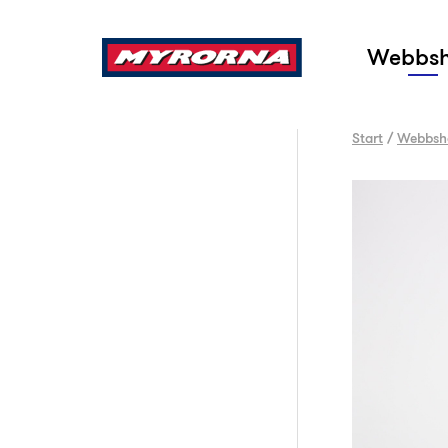
Sök
Webbs
Start
/
Webbsh