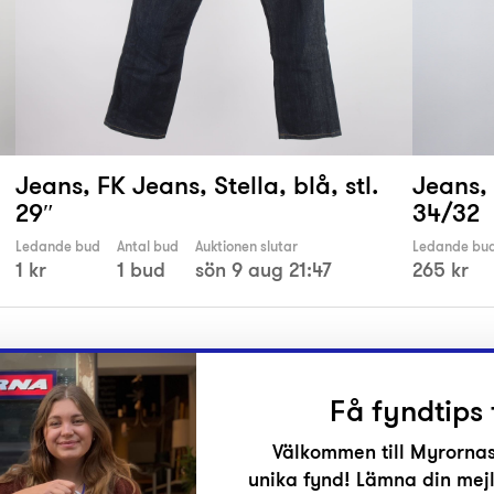
Jeans, FK Jeans, Stella, blå, stl.
Jeans, 
29″
34/32
Ledande bud
Antal bud
Auktionen slutar
Ledande bu
1 kr
1 bud
sön 9 aug 21:47
265 kr
Få fyndtips 
Välkommen till Myrornas
unika fynd! Lämna din mejl
r