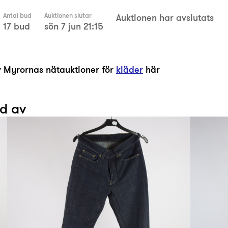
Antal bud
Auktionen slutar
Auktionen har avslutats
17 bud
sön 7 jun 21:15
av Myrornas nätauktioner för
kläder
här
ad av