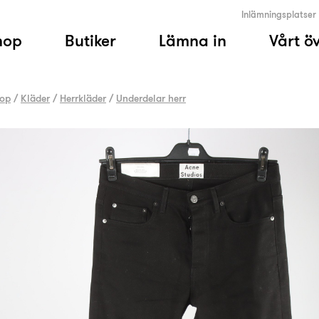
Inlämningsplatser
hop
Butiker
Lämna in
Vårt ö
op
/
Kläder
/
Herrkläder
/
Underdelar herr