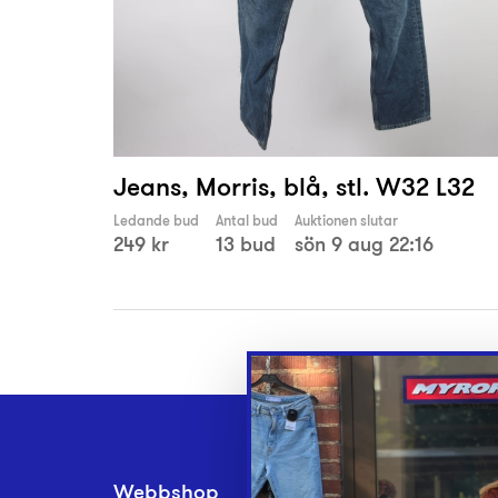
Jeans, Morris, blå, stl. W32 L32
Ledande bud
Antal bud
Auktionen slutar
249 kr
13 bud
sön 9 aug 22:16
Webbshop
Inlämningsplatse