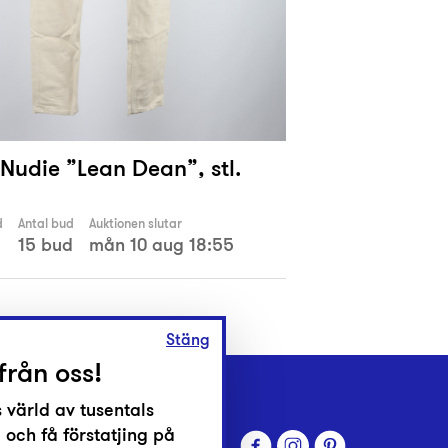
Nudie ”Lean Dean”, stl.
d
Antal bud
Auktionen slutar
15 bud
mån 10 aug 18:55
Stäng
från oss!
 värld av tusentals
 och få förstatjing på