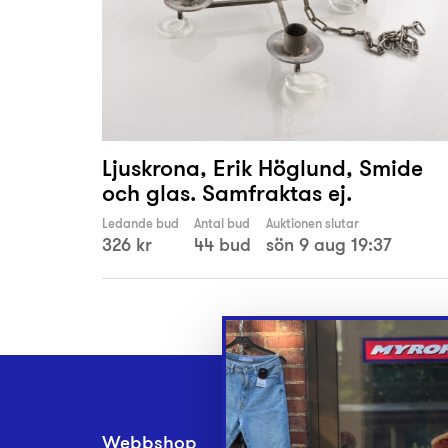
Ljuskrona, Erik Höglund, Smide
och glas. Samfraktas ej.
Ledande bud
Antal bud
Auktionen slutar
326 kr
44 bud
sön 9 aug 19:37
Webbshop
Inlämningsplatse