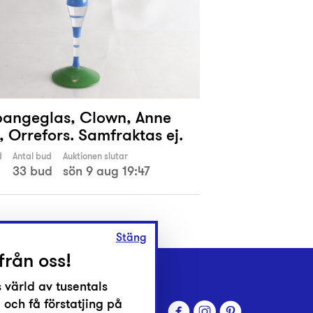
ngeglas, Clown, Anne
, Orrefors. Samfraktas ej.
d
Antal bud
Auktionen slutar
33 bud
sön 9 aug 19:47
Stäng
från oss!
 värld av tusentals
 och få förstatjing på