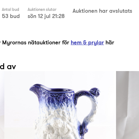
Antal bud
Auktionen slutar
Auktionen har avslutats
53 bud
sön 12 jul 21:28
av Myrornas nätauktioner för
hem & prylar
här
ad av