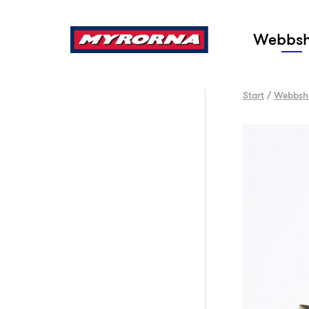
Sök
Webbs
Start
/
Webbsh