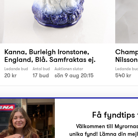
Kanna, Burleigh Ironstone,
Champa
England, Blå. Samfraktas ej.
Nilsson
Ledande bud
Antal bud
Auktionen slutar
Ledande bu
20 kr
17 bud
sön 9 aug 20:15
540 kr
Få fyndtips 
Välkommen till Myrornas
unika fynd! Lämna din mejl
r