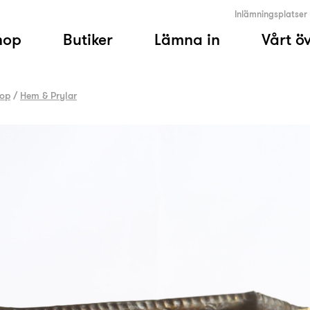
Inlämningsplatser
hop
Butiker
Lämna in
Vårt ö
op
/
Hem & Prylar