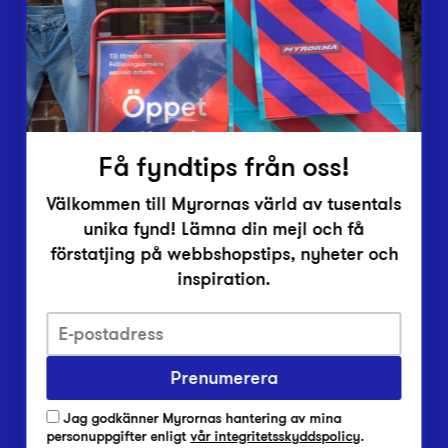
Inlämningsplatser
Om Myrorna
Lediga jobb
Pressrum
Kontakt
Få fyndtips från oss!
Välkommen till Myrornas värld av tusentals
unika fynd! Lämna din mejl och få
förstatjing på webbshopstips, nyheter och
inspiration.
Integritetsskyddspolicy
Prenumerera
Har du frågor om onlineköp, leverans eller retur?
Vanliga frågor om vår webbshop
Jag godkänner Myrornas hantering av mina
Har du frågor om vår verksamhet?
personuppgifter enligt
vår integritetsskyddspolicy
.
Vanliga frågor om Myrorna