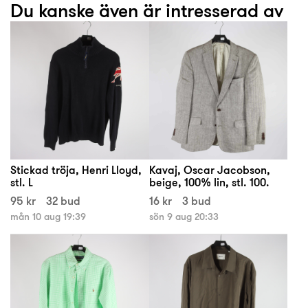
Du kanske även är intresserad av
Stickad tröja, Henri Lloyd,
Kavaj, Oscar Jacobson,
stl. L
beige, 100% lin, stl. 100.
95 kr
32 bud
16 kr
3 bud
mån 10 aug 19:39
sön 9 aug 20:33