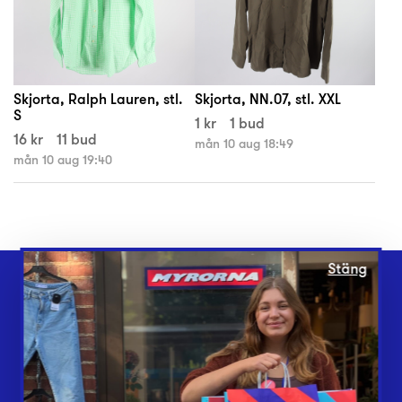
Skjorta, Ralph Lauren, stl.
Skjorta, NN.07, stl. XXL
S
1 kr
1 bud
16 kr
11 bud
mån 10 aug 18:49
mån 10 aug 19:40
Stäng
Webbshop
Butiker
Lämna in
Vårt överskott