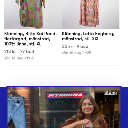
Klänning, Bitte Kai Rand,
Klänning, Lotta Engberg,
flerfärgad, mönstrad,
mönstrad, stl. XXL
100% linne, stl. XL
30 kr
9 bud
213 kr
27 bud
sön 16 aug 21:25
sön 16 aug 21:06
Stäng
Webbshop
Butiker
Lämna in