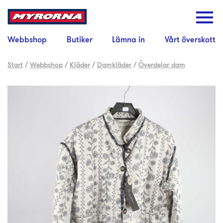
Webbshop
Butiker
Lämna in
Vårt överskott
Start
/
Webbshop
/
Kläder
/
Damkläder
/
Överdelar dam