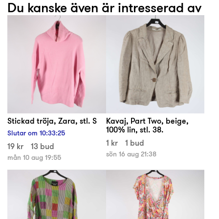
Du kanske även är intresserad av
Stickad tröja, Zara, stl. S
Kavaj, Part Two, beige,
100% lin, stl. 38.
Slutar om
10
:
33
:
25
1 kr
1 bud
19 kr
13 bud
sön 16 aug 21:38
mån 10 aug 19:55