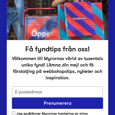
Vårt överskott
Inlämningsplatser
Om Myrorna
Lediga jobb
Pressrum
Kontakt
Få fyndtips från oss!
Välkommen till Myrornas värld av tusentals
unika fynd! Lämna din mejl och få
förstatjing på webbshopstips, nyheter och
inspiration.
Integritetsskyddspolicy
Prenumerera
Har du frågor om onlineköp, leverans eller retur?
Vanliga frågor om vår webbshop
Jag godkänner Myrornas hantering av mina
Har du frågor om vår verksamhet?