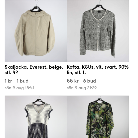
Skaljacka, Everest, beige,
Kofta, K&Us, vit, svart, 90%
stl. 42
lin, stl. L.
1 kr
1 bud
55 kr
6 bud
sön 9 aug 18:41
sön 9 aug 21:29