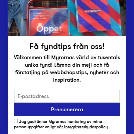
Inlämningsplatser
Om Myrorna
Lediga jobb
Pressrum
Kontakt
Få fyndtips från oss!
Välkommen till Myrornas värld av tusentals
unika fynd! Lämna din mejl och få
förstatjing på webbshopstips, nyheter och
inspiration.
Integritetsskyddspolicy
Prenumerera
Har du frågor om onlineköp, leverans eller retur?
Vanliga frågor om vår webbshop
Jag godkänner Myrornas hantering av mina
Har du frågor om vår verksamhet?
personuppgifter enligt
vår integritetsskyddspolicy
.
Vanliga frågor om Myrorna