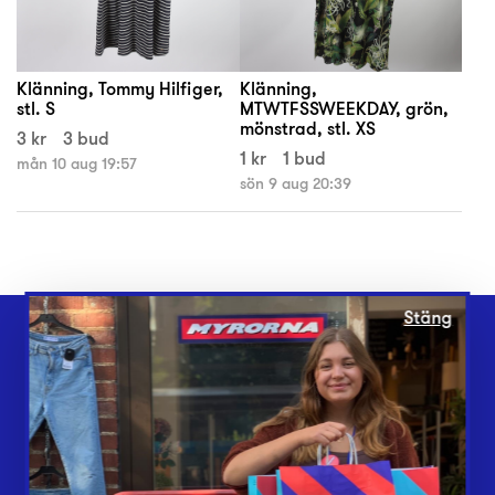
Klänning, Tommy Hilfiger,
Klänning,
stl. S
MTWTFSSWEEKDAY, grön,
mönstrad, stl. XS
3 kr
3 bud
1 kr
1 bud
mån 10 aug 19:57
sön 9 aug 20:39
Stäng
Webbshop
Butiker
Lämna in
Vårt överskott