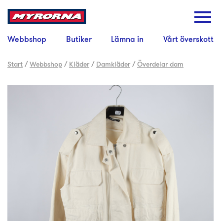
Webbshop
Butiker
Lämna in
Vårt överskott
Start
/
Webbshop
/
Kläder
/
Damkläder
/
Överdelar dam