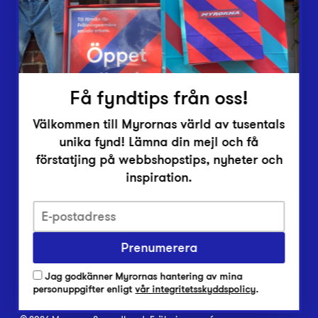
Inlämningsplatser
Om Myrorna
Lediga jobb
Pressrum
Kontakt
Få fyndtips från oss!
Välkommen till Myrornas värld av tusentals
unika fynd! Lämna din mejl och få
förstatjing på webbshopstips, nyheter och
inspiration.
Integritetsskyddspolicy
Prenumerera
Har du frågor om onlineköp, leverans eller retur?
Vanliga frågor om vår webbshop
Jag godkänner Myrornas hantering av mina
Har du frågor om vår verksamhet?
personuppgifter enligt
vår integritetsskyddspolicy
.
Vanliga frågor om Myrorna