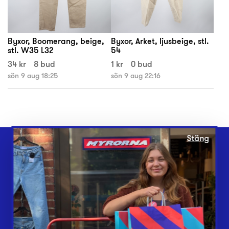
Byxor, Boomerang, beige,
Byxor, Arket, ljusbeige, stl.
stl. W35 L32
54
34 kr
8 bud
1 kr
0 bud
sön 9 aug 18:25
sön 9 aug 22:16
Stäng
Webbshop
Butiker
Lämna in
Vårt överskott