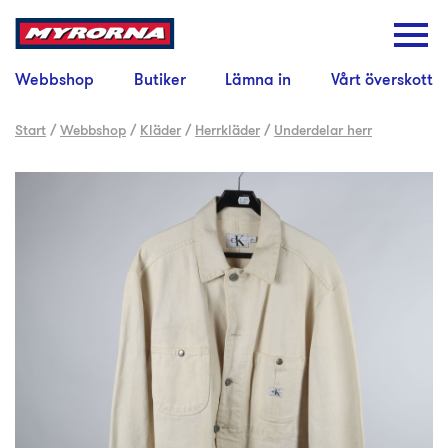
Webbshop
Butiker
Lämna in
Vårt överskott
Start
/
Webbshop
/
Kläder
/
Herrkläder
/
Underdelar herr