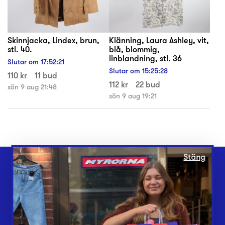
Skinnjacka, Lindex, brun,
Klänning, Laura Ashley, vit,
stl. 40.
blå, blommig,
linblandning, stl. 36
Slutar om
17
:
52
:
21
Slutar om
15
:
25
:
28
110 kr
11 bud
112 kr
22 bud
sön 9 aug 21:48
sön 9 aug 19:21
Stäng
Webbshop
Butiker
Lämna in