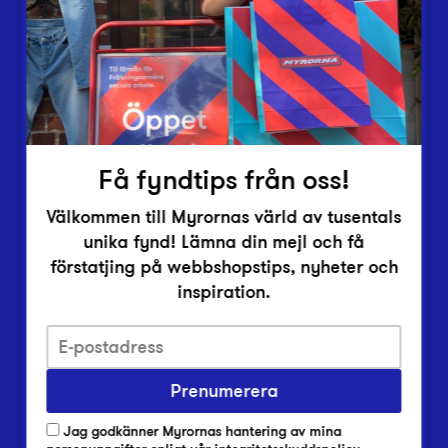
Vårt överskott
Inlämningsplatser
Om Myrorna
Lediga jobb
Pressrum
Kontakt
Få fyndtips från oss!
Välkommen till Myrornas värld av tusentals
unika fynd! Lämna din mejl och få
förstatjing på webbshopstips, nyheter och
inspiration.
Integritetsskyddspolicy
Prenumerera
Har du frågor om onlineköp, leverans eller retur?
Vanliga frågor om vår webbshop
Jag godkänner Myrornas hantering av mina
Har du frågor om vår verksamhet?