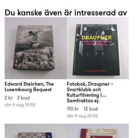
Du kanske även är intresserad av
Edward Steichen, The
Fotobok, Draupner –
Luxembourg Bequest
Svartklubb och
Kulturförening i…
2 kr
2 bud
Samfraktas ej.
sön 9 aug 19:55
110 kr
12 bud
sön 9 aug 20:53