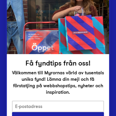
Butiker
Lämna in
Vårt överskott
Inlämningsplatser
Om Myrorna
Lediga jobb
Pressrum
Kontakt
Få fyndtips från oss!
Välkommen till Myrornas värld av tusentals
unika fynd! Lämna din mejl och få
förstatjing på webbshopstips, nyheter och
inspiration.
Integritetsskyddspolicy