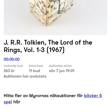
J. R.R. Tolkien, The Lord of the
Rings, Vol. 1-3 (1967)
00:00:00
Ledande bud
Antal bud
Auktionen slutar
263 kr
11 bud
sön 7 jun 19:01
Auktionen har avslutats
Hitta fler av Myrornas nätauktioner för
böcker &
spel
här