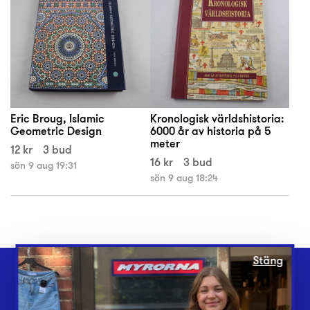
Eric Broug, Islamic
Kronologisk världshistoria:
Geometric Design
6000 år av historia på 5
meter
12 kr
3 bud
16 kr
3 bud
sön 9 aug 19:31
sön 9 aug 18:24
Stäng
Webbshop