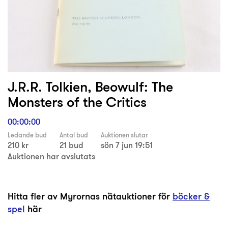
J.R.R. Tolkien, Beowulf: The
Monsters of the Critics
00:00:00
Ledande bud
Antal bud
Auktionen slutar
210 kr
21 bud
sön 7 jun 19:51
Auktionen har avslutats
Hitta fler av Myrornas nätauktioner för
böcker &
spel
här