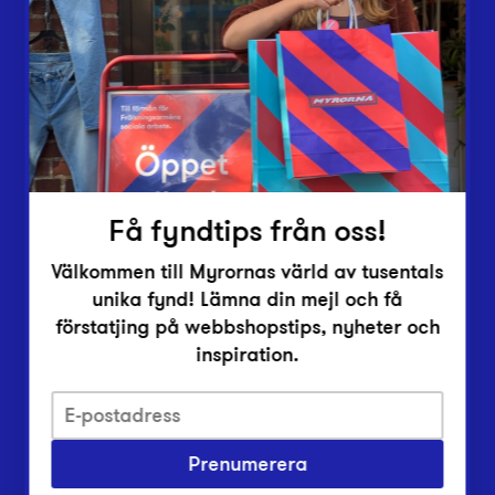
Lämna in
Vårt överskott
Inlämningsplatser
Om Myrorna
Lediga jobb
Pressrum
Kontakt
Få fyndtips från oss!
Välkommen till Myrornas värld av tusentals
unika fynd! Lämna din mejl och få
förstatjing på webbshopstips, nyheter och
inspiration.
Integritetsskyddspolicy
Prenumerera
Har du frågor om onlineköp, leverans eller retur?
Vanliga frågor om vår webbshop