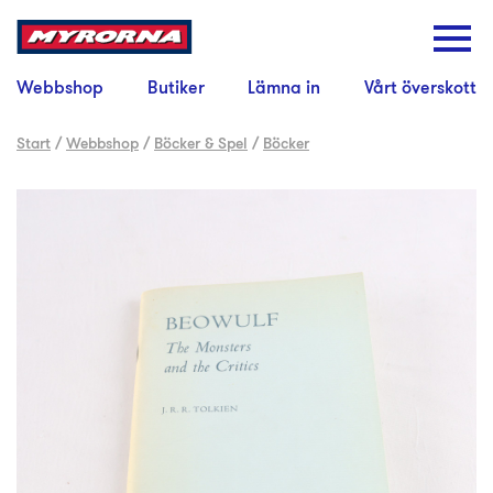
Webbshop
Butiker
Lämna in
Vårt överskott
Start
/
Webbshop
/
Böcker & Spel
/
Böcker