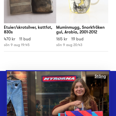
Etuier/skrotsilver, kattfot,
Muminmugg, Snorkfröken
830s
gul, Arabia, 2001-2012
470 kr
11 bud
165 kr
19 bud
sön 9 aug 19:45
sön 9 aug 20:43
Stäng
Webbshop
Butiker
Lämna in
Vårt överskott