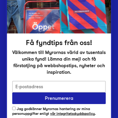
Inlämningsplatser
Om Myrorna
Lediga jobb
Pressrum
Kontakt
Få fyndtips från oss!
Välkommen till Myrornas värld av tusentals
unika fynd! Lämna din mejl och få
förstatjing på webbshopstips, nyheter och
inspiration.
Integritetsskyddspolicy
Prenumerera
Har du frågor om onlineköp, leverans eller retur?
Vanliga frågor om vår webbshop
Jag godkänner Myrornas hantering av mina
Har du frågor om vår verksamhet?
personuppgifter enligt
vår integritetsskyddspolicy
.
Vanliga frågor om Myrorna