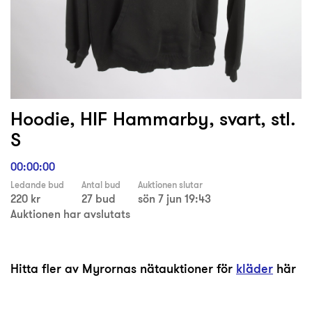
Hoodie, HIF Hammarby, svart, stl.
S
00:00:00
Ledande bud
Antal bud
Auktionen slutar
220 kr
27 bud
sön 7 jun 19:43
Auktionen har avslutats
Hitta fler av Myrornas nätauktioner för
kläder
här