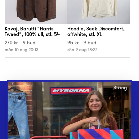
Kavaj, Barutti ”Harris
Hoodie, Seek Discomfort,
Tweed”, 100% ull, stl. 54
offwhite, stl. XL
270 kr
9 bud
95 kr
9 bud
mån 10 aug 20:13
sön 9 aug 18:22
Stäng
Webbshop
Butiker
Lämna in
Vårt överskott