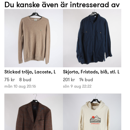
Du kanske även är intresserad av
Stickad tröja, Lacoste, L
Skjorta, Fristads, blå, stl. L
75 kr
8 bud
201 kr
14 bud
mån 10 aug 20:16
sön 9 aug 22:22