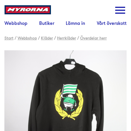
Webbshop
Butiker
Lämna in
Vårt överskott
Start
/
Webbshop
/
Kläder
/
Herrkläder
/
Överdelar herr