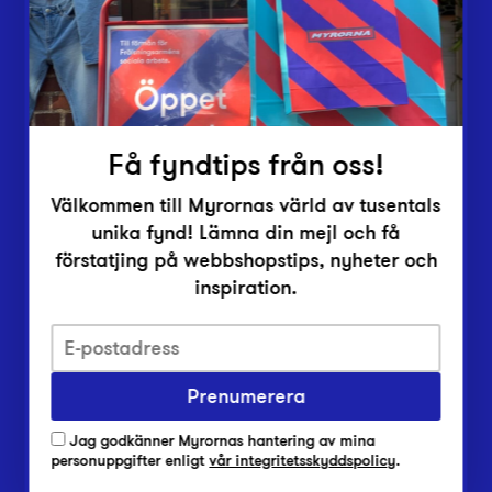
Inlämningsplatser
Om Myrorna
Lediga jobb
Pressrum
Kontakt
Få fyndtips från oss!
Välkommen till Myrornas värld av tusentals
unika fynd! Lämna din mejl och få
förstatjing på webbshopstips, nyheter och
inspiration.
Integritetsskyddspolicy
Prenumerera
Har du frågor om onlineköp, leverans eller retur?
Vanliga frågor om vår webbshop
Jag godkänner Myrornas hantering av mina
Har du frågor om vår verksamhet?
personuppgifter enligt
vår integritetsskyddspolicy
.
Vanliga frågor om Myrorna