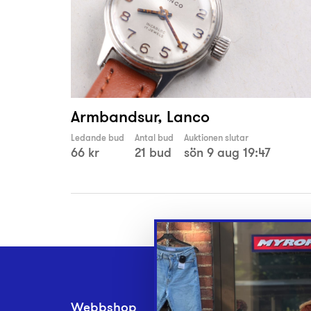
Armbandsur, Lanco
Ledande bud
Antal bud
Auktionen slutar
66 kr
21 bud
sön 9 aug 19:47
Webbshop
Inlämningsplatse