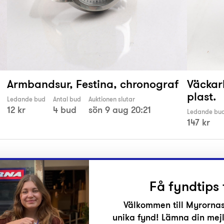
Armbandsur, Festina, chronograf
Väckar
plast.
Ledande bud
Antal bud
Auktionen slutar
12 kr
4 bud
sön 9 aug 20:21
Ledande bu
147 kr
Få fyndtips 
Välkommen till Myrornas
unika fynd! Lämna din mejl
r