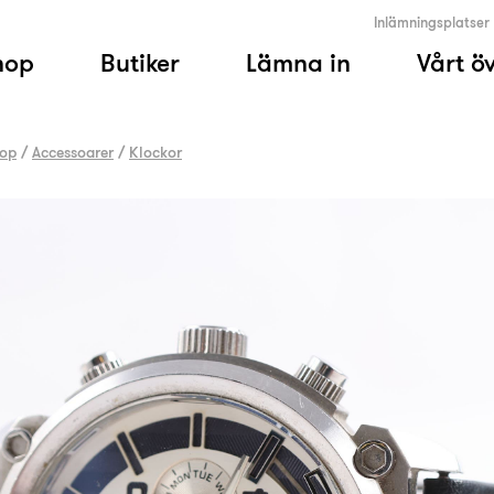
Inlämningsplatser
hop
Butiker
Lämna in
Vårt ö
op
/
Accessoarer
/
Klockor