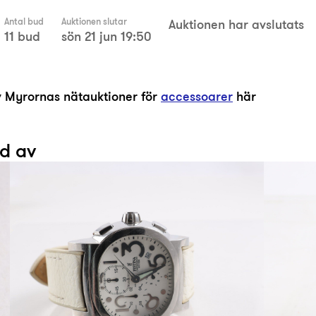
Antal bud
Auktionen slutar
Auktionen har avslutats
11 bud
sön 21 jun 19:50
av Myrornas nätauktioner för
accessoarer
här
ad av