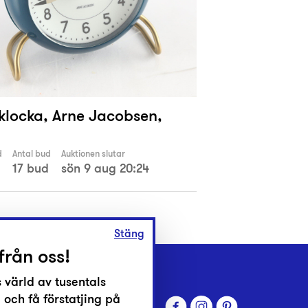
klocka, Arne Jacobsen,
d
Antal bud
Auktionen slutar
17 bud
sön 9 aug 20:24
Stäng
från oss!
 värld av tusentals
 och få förstatjing på