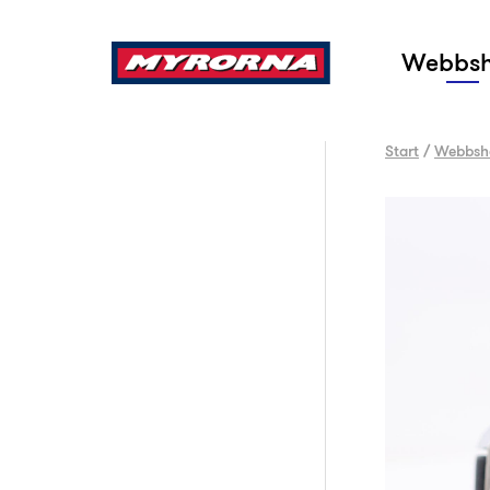
Sök
Webbs
Start
/
Webbsh