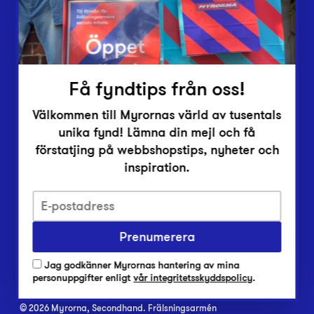
Inlämningsplatser
Om Myrorna
Lediga jobb
Pressrum
Kontakt
Få fyndtips från oss!
Välkommen till Myrornas värld av tusentals
unika fynd! Lämna din mejl och få
förstatjing på webbshopstips, nyheter och
inspiration.
Integritetsskyddspolicy
Prenumerera
Har du frågor om onlineköp, leverans eller retur?
Vanliga frågor om vår webbshop
Jag godkänner Myrornas hantering av mina
Har du frågor om vår verksamhet?
personuppgifter enligt
vår integritetsskyddspolicy
.
Vanliga frågor om Myrorna
© 2026 Myrorna, Secondhand. Frälsningsarmén