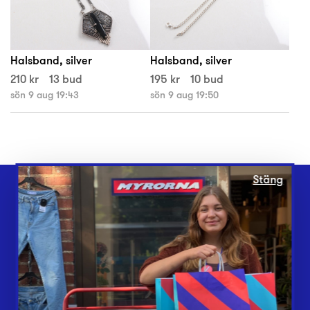
Halsband, silver
Halsband, silver
210 kr
13 bud
195 kr
10 bud
sön 9 aug 19:43
sön 9 aug 19:50
Stäng
Webbshop
Butiker
Lämna in
Vårt överskott