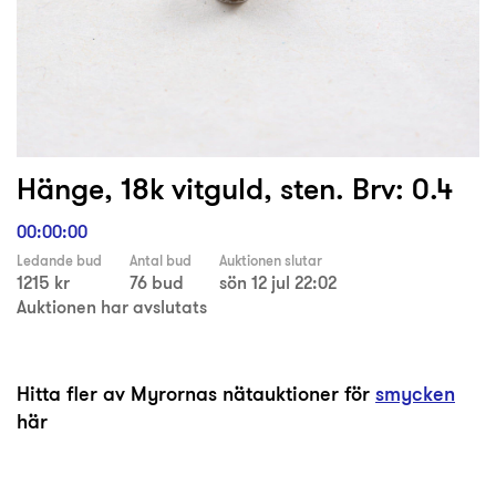
Hänge, 18k vitguld, sten. Brv: 0.4
00:00:00
Ledande bud
Antal bud
Auktionen slutar
1215 kr
76 bud
sön 12 jul 22:02
Auktionen har avslutats
Hitta fler av Myrornas nätauktioner för
smycken
här