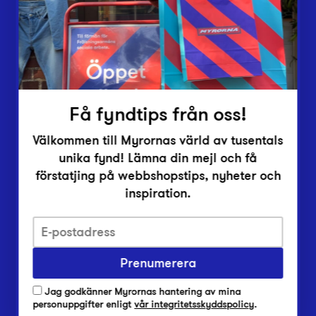
Inlämningsplatser
Om Myrorna
Lediga jobb
Pressrum
Kontakt
Få fyndtips från oss!
Välkommen till Myrornas värld av tusentals
unika fynd! Lämna din mejl och få
förstatjing på webbshopstips, nyheter och
inspiration.
Integritetsskyddspolicy
Prenumerera
Har du frågor om onlineköp, leverans eller retur?
Vanliga frågor om vår webbshop
Jag godkänner Myrornas hantering av mina
Har du frågor om vår verksamhet?
personuppgifter enligt
vår integritetsskyddspolicy
.
Vanliga frågor om Myrorna