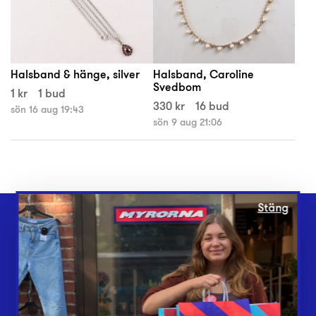
Halsband & hänge, silver
Halsband, Caroline
Svedbom
1 kr
1 bud
330 kr
16 bud
sön 16 aug 19:43
sön 9 aug 21:06
Stäng
Webbshop
Butiker
Lämna in
Vårt överskott