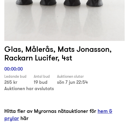
Glas, Målerås, Mats Jonasson,
Rackarn Lucifer, 4st
00:00:00
Ledande bud
Antal bud
Auktionen slutar
265 kr
19 bud
sön 7 jun 22:54
Auktionen har avslutats
Hitta fler av Myrornas nätauktioner för
hem &
prylar
här