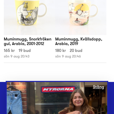
Muminmugg, Snorkfröken
Muminmugg, Kvällsdopp,
gul, Arabia, 2001-2012
Arabia, 2019
165 kr
19 bud
180 kr
20 bud
sön 9 aug 20:43
sön 9 aug 20:46
Stäng
Webbshop
Butiker