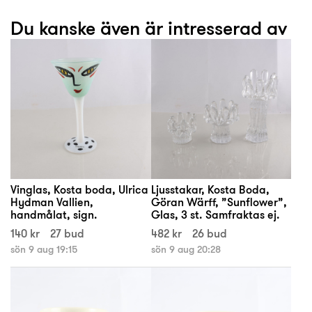
Du kanske även är intresserad av
Vinglas, Kosta boda, Ulrica
Ljusstakar, Kosta Boda,
Hydman Vallien,
Göran Wärff, ”Sunflower”,
handmålat, sign.
Glas, 3 st. Samfraktas ej.
140 kr
27 bud
482 kr
26 bud
sön 9 aug 19:15
sön 9 aug 20:28