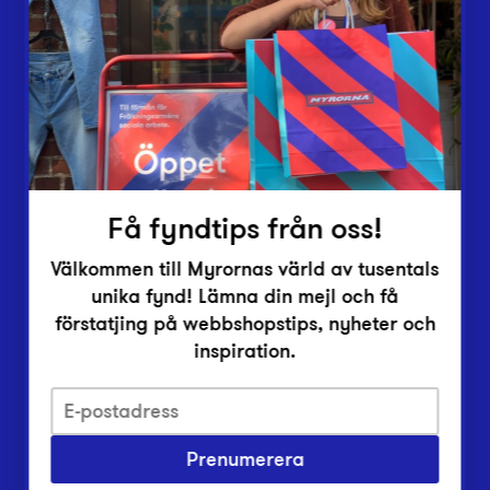
Lämna in
Vårt överskott
Inlämningsplatser
Om Myrorna
Lediga jobb
Pressrum
Kontakt
Få fyndtips från oss!
Välkommen till Myrornas värld av tusentals
unika fynd! Lämna din mejl och få
förstatjing på webbshopstips, nyheter och
inspiration.
Integritetsskyddspolicy
Prenumerera
Har du frågor om onlineköp, leverans eller retur?
Vanliga frågor om vår webbshop