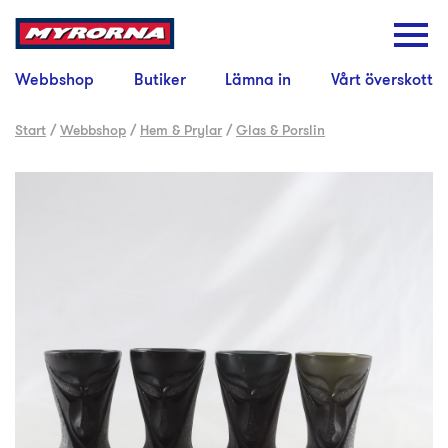
Webbshop
Butiker
Lämna in
Vårt överskott
Start
/
Webbshop
/
Hem & Prylar
/
Glas & Porslin