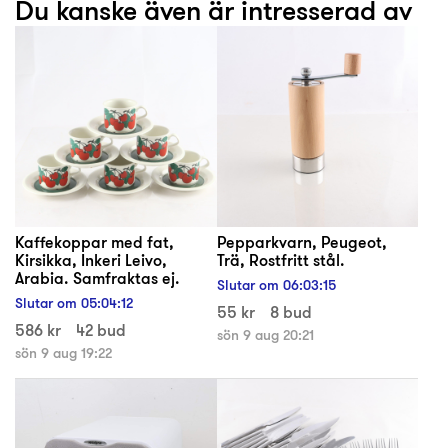
Du kanske även är intresserad av
Kaffekoppar med fat,
Pepparkvarn, Peugeot,
Kirsikka, Inkeri Leivo,
Trä, Rostfritt stål.
Arabia. Samfraktas ej.
Slutar om
06
:
03
:
15
Slutar om
05
:
04
:
12
55 kr
8 bud
586 kr
42 bud
sön 9 aug 20:21
sön 9 aug 19:22