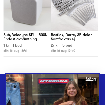
Sub, Velodyne SPL – 800i.
Bestick, Dorre, 35-delar.
Endast avhämtning.
Samfraktas ej
1 kr
1 bud
27 kr
5 bud
sön 16 aug 18:41
sön 16 aug 19:40
Stäng
Webbshop
Butiker
Lämna in