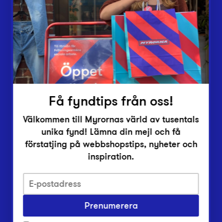
Vårt överskott
Inlämningsplatser
Om Myrorna
Lediga jobb
Pressrum
Kontakt
Få fyndtips från oss!
Välkommen till Myrornas värld av tusentals
unika fynd! Lämna din mejl och få
förstatjing på webbshopstips, nyheter och
inspiration.
Integritetsskyddspolicy
Prenumerera
Har du frågor om onlineköp, leverans eller retur?
Vanliga frågor om vår webbshop