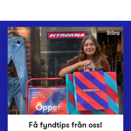
Stäng
Webbshop
Butiker
Lämna in
Vårt överskott
Inlämningsplatser
Om Myrorna
Lediga jobb
Pressrum
Kontakt
Få fyndtips från oss!