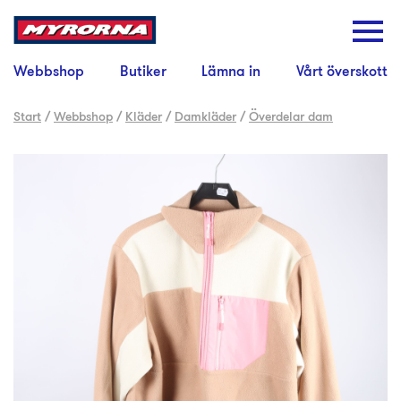
Webbshop
Butiker
Lämna in
Vårt överskott
Start
/
Webbshop
/
Kläder
/
Damkläder
/
Överdelar dam