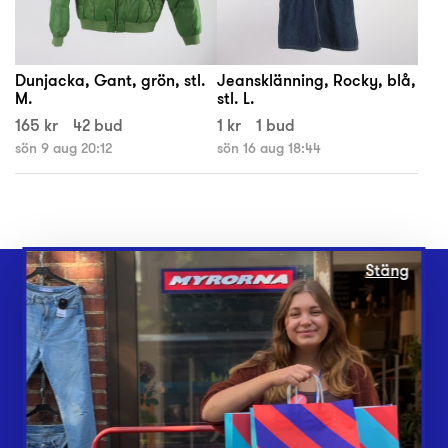
Dunjacka, Gant, grön, stl.
Jeansklänning, Rocky, blå,
M.
stl. L.
165 kr
42 bud
1 kr
1 bud
sön 9 aug 20:12
sön 16 aug 18:44
Stäng
Webbshop
Butiker
Lämna in
Vårt överskott