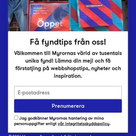
Inlämningsplatser
Om Myrorna
Lediga jobb
Pressrum
Kontakt
Få fyndtips från oss!
Välkommen till Myrornas värld av tusentals
unika fynd! Lämna din mejl och få
förstatjing på webbshopstips, nyheter och
inspiration.
Integritetsskyddspolicy
Prenumerera
Har du frågor om onlineköp, leverans eller retur?
Vanliga frågor om vår webbshop
Jag godkänner Myrornas hantering av mina
Har du frågor om vår verksamhet?
personuppgifter enligt
vår integritetsskyddspolicy
.
Vanliga frågor om Myrorna