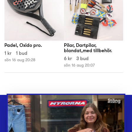
Padel, Oxido pro.
Pilar, Dartpilar,
blandat,med tillbehör.
1 kr
1 bud
6 kr
3 bud
sön 16 aug 20:28
sön 16 aug 20:07
Stäng
Webbshop
Butiker