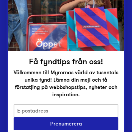
Lämna in
Vårt överskott
Inlämningsplatser
Om Myrorna
Lediga jobb
Pressrum
Kontakt
Få fyndtips från oss!
Välkommen till Myrornas värld av tusentals
unika fynd! Lämna din mejl och få
förstatjing på webbshopstips, nyheter och
inspiration.
Integritetsskyddspolicy
Prenumerera
Har du frågor om onlineköp, leverans eller retur?
Vanliga frågor om vår webbshop