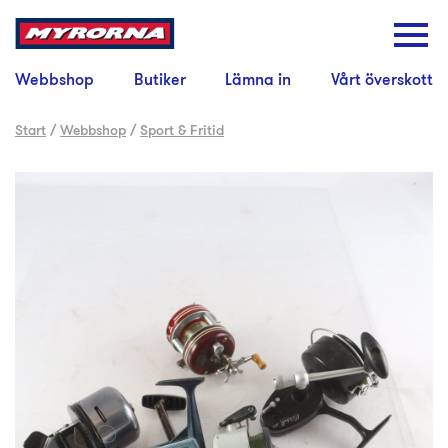
Webbshop
Butiker
Lämna in
Vårt överskott
Start
/
Webbshop
/
Sport & Fritid