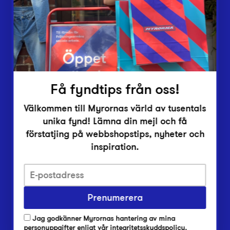
Vårt överskott
Inlämningsplatser
Om Myrorna
Lediga jobb
Pressrum
Kontakt
Få fyndtips från oss!
Välkommen till Myrornas värld av tusentals
unika fynd! Lämna din mejl och få
förstatjing på webbshopstips, nyheter och
inspiration.
Integritetsskyddspolicy
Prenumerera
Har du frågor om onlineköp, leverans eller retur?
Vanliga frågor om vår webbshop
Jag godkänner Myrornas hantering av mina
Har du frågor om vår verksamhet?
personuppgifter enligt
vår integritetsskyddspolicy
.
Vanliga frågor om Myrorna