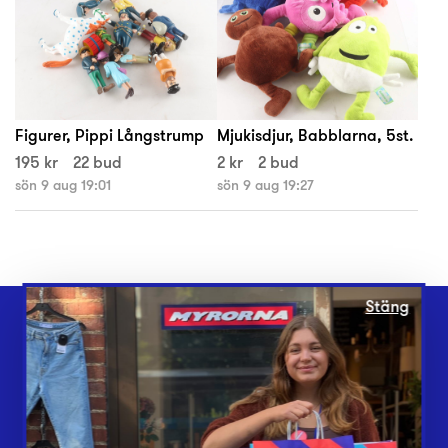
Figurer, Pippi Långstrump
Mjukisdjur, Babblarna, 5st.
195 kr
22 bud
2 kr
2 bud
sön 9 aug 19:01
sön 9 aug 19:27
Stäng
Webbshop
Butiker
Lämna in