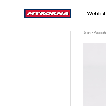
Sök
Webbs
Start
/
Webbsh