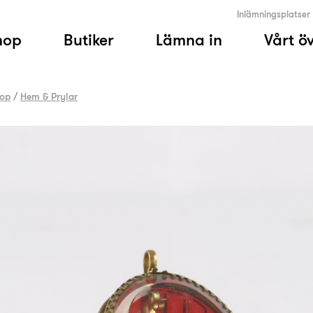
Inlämningsplatser
hop
Butiker
Lämna in
Vårt ö
op
/
Hem & Prylar