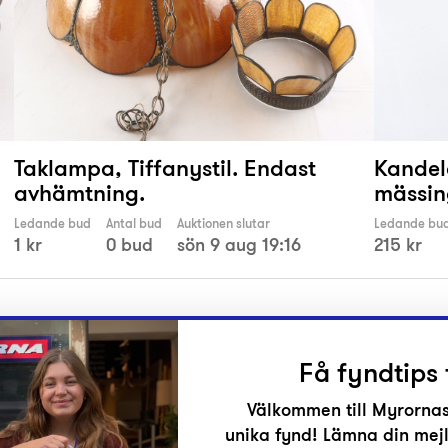
Taklampa, Tiffanystil. Endast
Kandel
avhämtning.
mässin
Ledande bud
Antal bud
Auktionen slutar
Ledande bu
1 kr
0 bud
sön 9 aug 19:16
215 kr
Få fyndtips 
Välkommen till Myrornas
unika fynd! Lämna din mejl
r