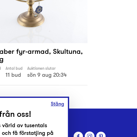
aber fyr-armad, Skultuna,
g
d
Antal bud
Auktionen slutar
11 bud
sön 9 aug 20:34
Stäng
från oss!
 värld av tusentals
 och få förstatjing på