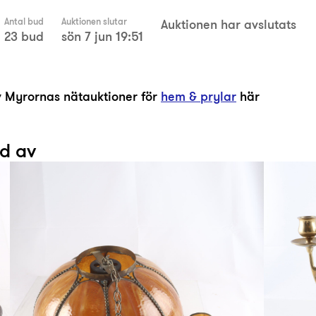
Antal bud
Auktionen slutar
Auktionen har avslutats
23 bud
sön 7 jun 19:51
av Myrornas nätauktioner för
hem & prylar
här
ad av