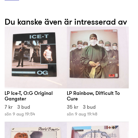
Du kanske även är intresserad av
LP Ice-T, O:G Original
LP Rainbow, Difficult To
Gangster
Cure
7 kr
3 bud
35 kr
3 bud
sön 9 aug 19:54
sön 9 aug 19:48