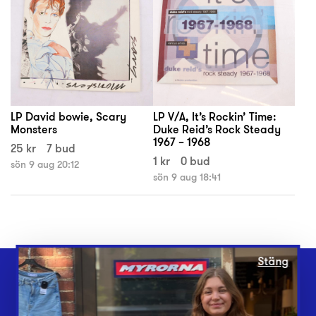
LP David bowie, Scary
LP V/A, It’s Rockin’ Time:
Monsters
Duke Reid’s Rock Steady
1967 – 1968
25 kr
7 bud
1 kr
0 bud
sön 9 aug 20:12
sön 9 aug 18:41
Stäng
Webbshop
Butiker