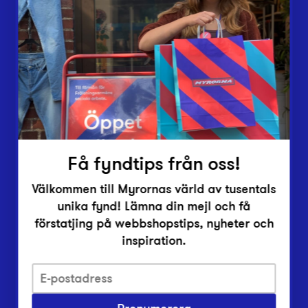
Lämna in
Vårt överskott
Inlämningsplatser
Om Myrorna
Lediga jobb
Pressrum
Kontakt
Få fyndtips från oss!
Välkommen till Myrornas värld av tusentals
unika fynd! Lämna din mejl och få
förstatjing på webbshopstips, nyheter och
inspiration.
Integritetsskyddspolicy